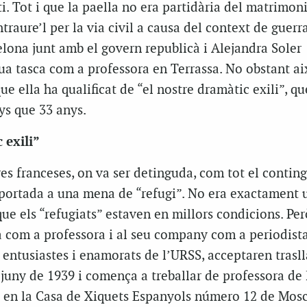
i. Tot i que la paella no era partidària del matrimoni
traure’l per la via civil a causa del context de guer
elona junt amb el govern republicà i Alejandra Soler
ua tasca com a professora en Terrassa. No obstant ai
e ella ha qualificat de “el nostre dramàtic exili”, qu
ys que 33 anys.
 exili”
rres franceses, on va ser detinguda, com tot el contin
i portada a una mena de “refugi”. No era exactament
que els “refugiats” estaven en millors condicions. Pe
la com a professora i al seu company com a periodista
entusiastes i enamorats de l’URSS, acceptaren trasll
e juny de 1939 i comença a treballar de professora de 
a en la Casa de Xiquets Espanyols número 12 de Mos