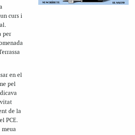
a
un curs i
al.
a per
 nomenada
Terrassa
sar en el
me pel
edicava
vitat
ent de la
el PCE.
a meua