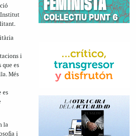
ció
Institut
litant.
itària
tacions i
s que es
lla. Més
e es
e
n la
osofia i