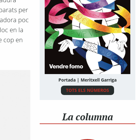
eparats per
sadora poc
loc en la
re cop en
Portada | Meritxell Garriga
TOTS ELS NÚMEROS
La columna