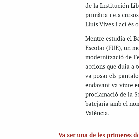
de la Institución L
primària i els cursos
Lluís Vives i ací és 
Mentre estudia el Ba
Escolar (FUE), un mo
modernització de l’e
accions que duia a t
va posar els pantalo
endavant va viure en
proclamació de la Se
batejaria amb el nom
València.
Va ser una de les primeres d