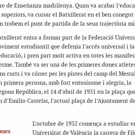
ibre de Enseñanza madrilenya. Quan va acabar l’educa
 superiors, va cursar el Batxillerat en el ben conegut 
on trobem el punt de partida de la seua trajectòria mi
txillerat entra a formar part de la Federació Univers
viment estudiantil que defenia l’accés universal i la
ducació, i pren part molt activa en totes les manifes
erme. També va ser una de les primeres dones atlete
ns curts i va córrer per les pistes del camp del Mesta
 primera persona, amb fort entusiasme i alegria, la
gona República, el 14 d’abril de 1931 en la plaça qu
 d’Emilio Castelar, l’actual plaça de l’Ajuntament d
L’octubre de 1932 comença a estudiar e
ones
Universitat de València la carrera de Fil