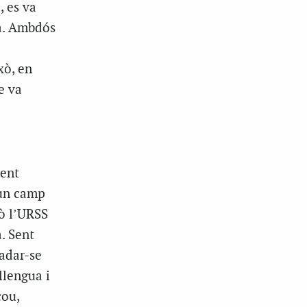
, es va
ra. Ambdós
xò, en
e va
gent
 un camp
rò l’URSS
. Sent
adar-se
llengua i
cou,