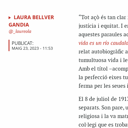
LAURA BELLVER
“Tot açò és tan clar
GANDIA
justícia i equitat. I
_laureola
aquestes paraules ac
PUBLICAT:
vida es un río caudal
MAIG 23, 2023 - 11:53
relat autobiogràfic 
tumultuosa vida i les
Amb el títol –acomp
la perfecció eixes t
ferma per les seues 
El 8 de juliol de 191
separats. Son pare, 
religiosa i la va ma
col·legi que es troba