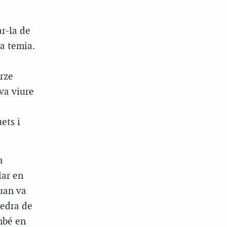
r-la de
a temia.
rze
va viure
ets i
a
lar en
uan va
tedra de
mbé en