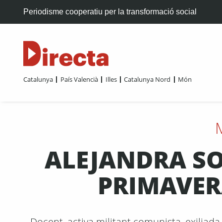
Periodisme cooperatiu per la transformació social
Catalunya
País Valencià
Illes
Catalunya Nord
Món
ALEJANDRA SOL
PRIMAVER
Docent, activa militant comunista, exiliad