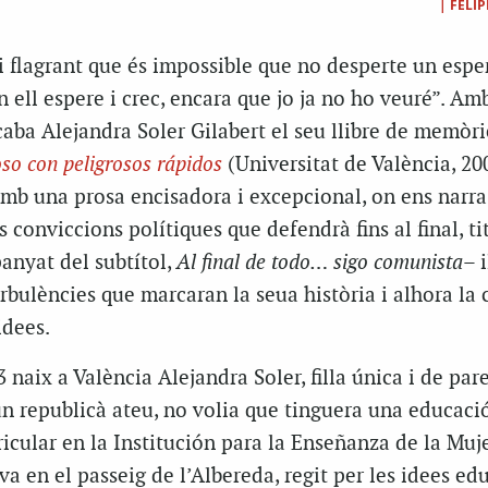
|
FELIP
 i flagrant que és impossible que no desperte un espe
 en ell espere i crec, encara que jo ja no ho veuré”. Am
aba Alejandra Soler Gilabert el seu llibre de memòri
oso con peligrosos rápidos
(Universitat de València, 20
amb una prosa encisadora i excepcional, on ens narra
 conviccions polítiques que defendrà fins al final, ti
anyat del subtítol,
Al final de todo… sigo comunista
– i
urbulències que marcaran la seua història i alhora la 
idees.
3 naix a València Alejandra Soler, filla única i de par
un republicà ateu, no volia que tinguera una educaci
tricular en la Institución para la Enseñanza de la Muje
va en el passeig de l’Albereda, regit per les idees ed