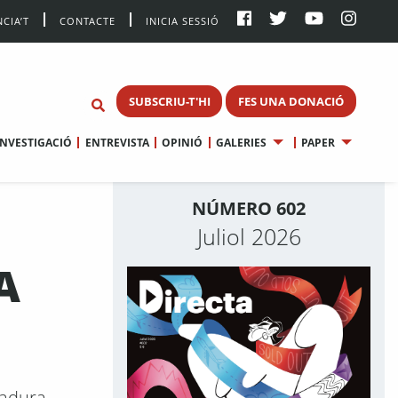
CIA’T
CONTACTE
INICIA SESSIÓ
SUBSCRIU-T'HI
FES UNA DONACIÓ
INVESTIGACIÓ
ENTREVISTA
OPINIÓ
GALERIES
PAPER
NÚMERO 602
Juliol 2026
A
tadura