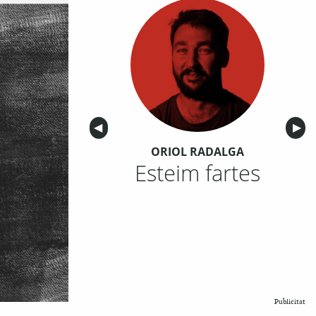
Anterior
◀︎
Sigu
▶︎
ORIOL RADALGA
Esteim fartes
Publicitat