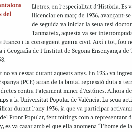
pantalons
Lletres, en l’especialitat d’Història. Es v
s del
llicenciar en març de 1936, avançant-se 
de seguida va iniciar la seua tesi doctor
Tanmateix, aquesta va ser interrompud
e Franco i la consegüent guerra civil. Així i tot, fou
a i Geografia de l’Institut de Segona Ensenyança de 
38.
t no va cessar durant aquests anys. En 1935 va ingres
spanya (PCE) arran de la brutal repressió duta a ter
 dretes contra l’alçament miner d’Astúries. Alhora d
mps a la Universitat Popular de València. La seua acti
ificar durant l’any 1936, ja que va participar activam
del Front Popular, fent mítings com a representant d
y, es va casar amb el que ella anomena “l’home de l