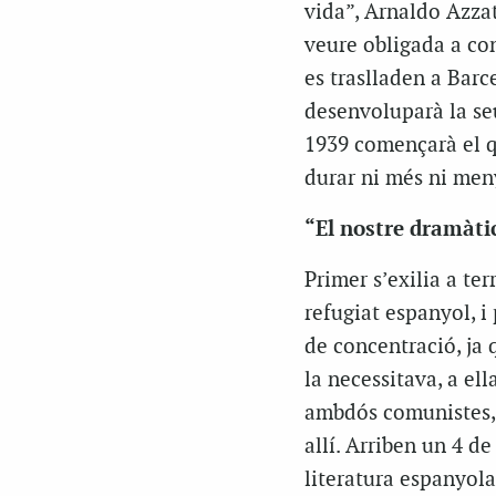
vida”, Arnaldo Azzat
veure obligada a con
es traslladen a Barc
desenvoluparà la se
1939 començarà el qu
durar ni més ni men
“El nostre dramàtic
Primer s’exilia a te
refugiat espanyol, 
de concentració, ja 
la necessitava, a el
ambdós comunistes, 
allí. Arriben un 4 d
literatura espanyol