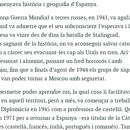
senyava història i geografia d’Espanya.
ona Guerra Mundial a terres russes, en 1941, va agafa
ard va admetre que el seu subconscient l’esperava i l
sa va viure des de dins la batalla de Stalingrad,
sagnant de la història, on va aconseguir salvar cato
a càrrec seu evacuant-les cap als Urals en tren. Ací 
essorat i alumnat, passant un fred horrorós i amb
r, fins que a finals d’agost de 1944 els grups de xiqu
 van poder tornar a Moscou amb seguretat.
permetre poder aprendre rus, la qual cosa li facilitav
n aquell territori, però a més, va començar a trebal
e Diplomàcia en 1945 com a professora de castellà. Q
en 1971 per a retornar a Espanya –era titular de la Cà
(castellà, francés, italià, portugués i romanés). Ta