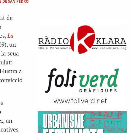
E DE SAN PEDRO
rit de
b
es,
La
09), un
 la seua
tulat:
l·lustra a
convicció
es
ó
r, un
ucatives