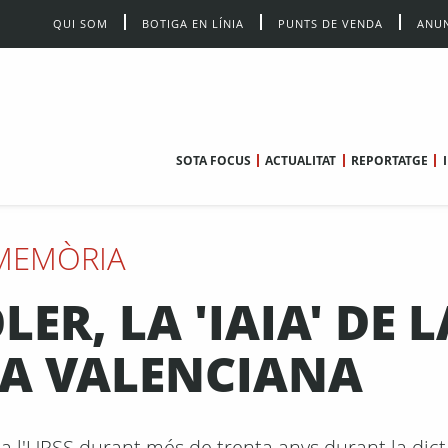
QUI SOM
BOTIGA EN LÍNIA
PUNTS DE VENDA
ANUN
SOTA FOCUS
ACTUALITAT
REPORTATGE
MEMÒRIA
ER, LA 'IAIA' DE L
A VALENCIANA
a a l'URSS durant més de trenta anys durant la dic