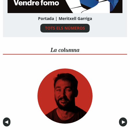
Portada | Meritxell Garriga
TOTS ELS NÚMEROS
La columna
Anterior
◀︎
Sig
▶︎