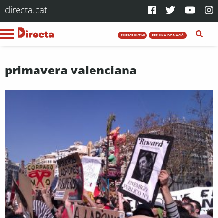
directa.cat
SUBSCRIU-T'HI
FES UNA DONACIÓ
primavera valenciana