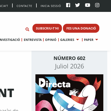
CIA’T
CONTACTE
INICIA SESSIÓ
SUBSCRIU-T'HI
FES UNA DONACIÓ
INVESTIGACIÓ
ENTREVISTA
OPINIÓ
GALERIES
PAPER
NÚMERO 602
Juliol 2026
NT
mbaràs de