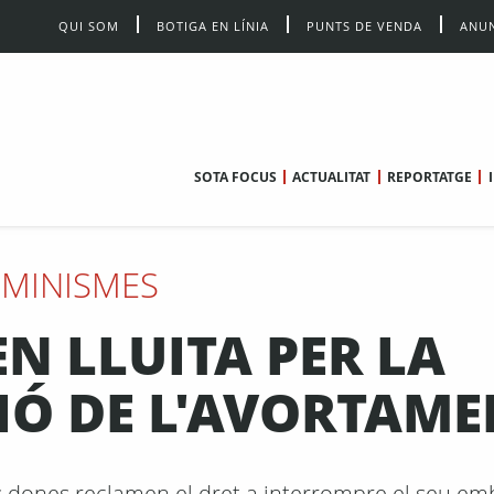
QUI SOM
BOTIGA EN LÍNIA
PUNTS DE VENDA
ANUN
SOTA FOCUS
ACTUALITAT
REPORTATGE
EMINISMES
N LLUITA PER LA
IÓ DE L'AVORTAME
 les dones reclamen el dret a interrompre el seu e