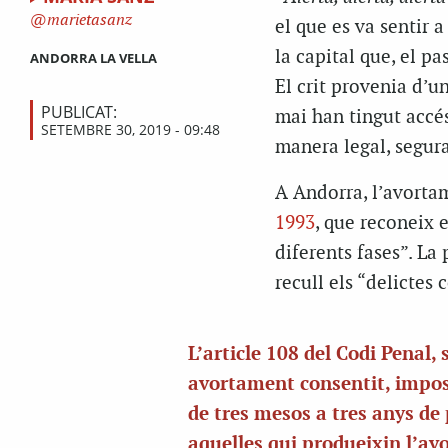
marietasanz
el que es va sentir 
la capital que, el p
ANDORRA LA VELLA
El crit provenia d’
PUBLICAT:
mai han tingut accés
SETEMBRE 30, 2019 - 09:48
manera legal, segura
A Andorra, l’avortame
1993
, que reconeix e
diferents fases”. La 
recull els “delictes
L’article 108 del Codi Penal, 
avortament consentit, impo
de tres mesos a tres anys de
aquelles qui produeixin l’a