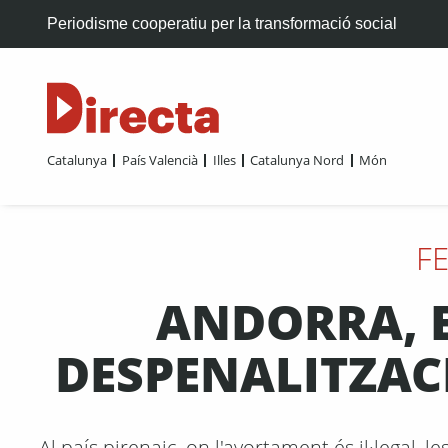
Periodisme cooperatiu per la transformació social
Catalunya
País Valencià
Illes
Catalunya Nord
Món
F
ANDORRA, E
DESPENALITZAC
Al país pirenaic, on l'avortament és il·legal,