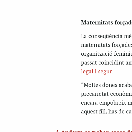
Maternitats forçad
La conseqüència més
maternitats forçade
organització femini
passat coincidint a
legal i segur
.
“Moltes dones acaben
precarietat econòmica
encara empobreix mé
aquest fill, has de c