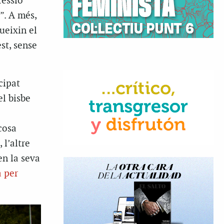
fessió
”. A més,
ueixin el
st, sense
cipat
el bisbe
cosa
 l’altre
en la seva
a per