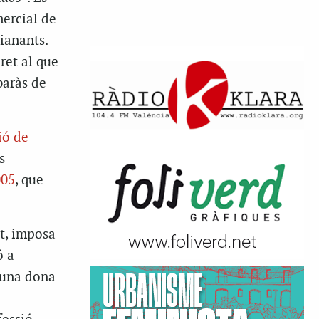
mercial de
vianants.
ret al que
baràs de
ió de
s
005
, que
it, imposa
ó a
’una dona