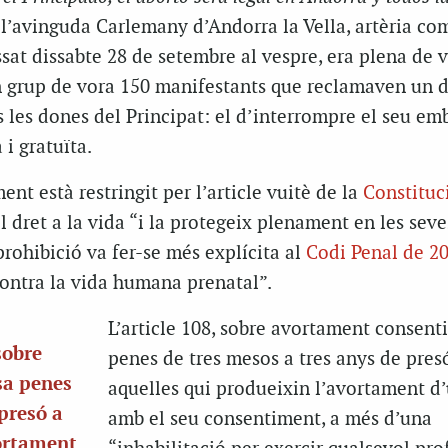
a l’avinguda Carlemany d’Andorra la Vella, artèria co
assat dissabte 28 de setembre al vespre, era plena de 
un grup de vora 150 manifestants que reclamaven un d
 les dones del Principat: el d’interrompre el seu em
 i gratuïta.
nt està restringit per l’article vuitè de la
Constituc
l dret a la vida “i la protegeix plenament en les seve
prohibició va fer-se més explícita al
Codi Penal de 2
 contra la vida humana prenatal”.
L’article 108, sobre avortament consent
sobre
penes de tres mesos a tres anys de pres
sa penes
aquelles qui produeixin l’avortament d
 presó a
amb el seu consentiment, a més d’una
vortament