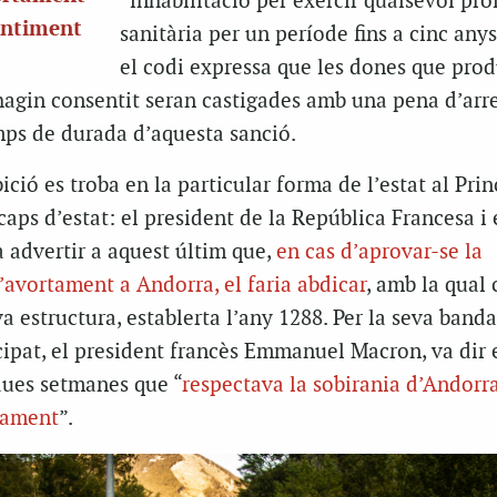
“inhabilitació per exercir qualsevol pro
entiment
sanitària per un període fins a cinc anys
el codi expressa que les dones que prod
hagin consentit seran castigades amb una pena d’arre
mps de durada d’aquesta sanció.
ició es troba en la particular forma de l’estat al Prin
aps d’estat: el president de la República Francesa i 
a advertir a aquest últim que,
en cas d’aprovar-se la
’avortament a Andorra, el faria abdicar
, amb la qual 
va estructura, establerta l’any 1288. Per la seva banda,
cipat, el president francès Emmanuel Macron, va dir 
dues setmanes que “
respectava la sobirania d’Andorr
rtament
”.