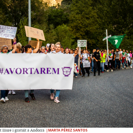
|MARTA PÉREZ SANTOS
lliure i gratuït a Andorra