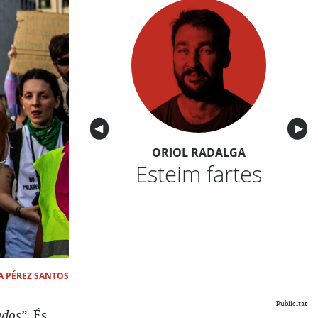
Anterior
◀︎
Sigu
▶︎
ORIOL RADALGA
Esteim fartes
A PÉREZ SANTOS
Publicitat
ados
”. És