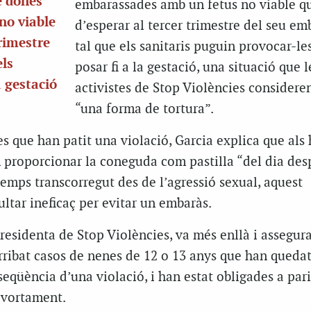
e dones
embarassades amb un fetus no viable q
no viable
d’esperar al tercer trimestre del seu em
trimestre
tal que els sanitaris puguin provocar-les
els
posar fi a la gestació, una situació que l
a gestació
activistes de Stop Violències consider
“una forma de tortura”.
es que han patit una violació, Garcia explica que als 
 proporcionar la coneguda com pastilla “del dia des
emps transcorregut des de l’agressió sexual, aquest
ltar ineficaç per evitar un embaràs.
residenta de Stop Violències, va més enllà i assegur
rribat casos de nenes de 12 o 13 anys que han queda
qüència d’una violació, i han estat obligades a pari
avortament.