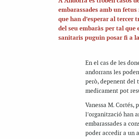
A Andorra es troben casos d
embarassades amb un fetus 
que han d’esperar al tercer 
del seu embaràs per tal que 
sanitaris puguin posar fi a l
En el cas de les don
andorrans les poden
però, depenent del t
medicament pot resu
Vanessa M. Cortés, p
l’organització han a
embarassades a conse
poder accedir a un 