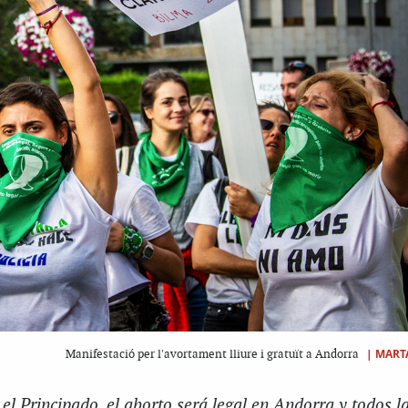
|
MART
Manifestació per l'avortament lliure i gratuït a Andorra
a el Principado, el aborto será legal en Andorra y todos l