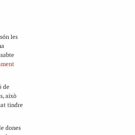
són les
na
ssabte
tament
ó de
s, això
at tindre
de dones