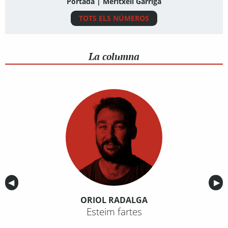
Portada | Meritxell Garriga
TOTS ELS NÚMEROS
La columna
Anterior
◀︎
Sig
▶︎
ORIOL RADALGA
Esteim fartes