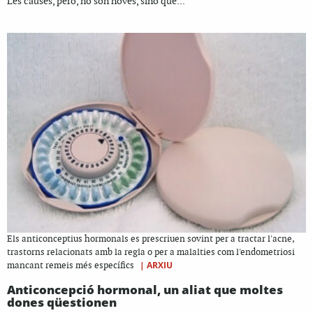
Les causes, però, no són noves, sinó que...
Els anticonceptius hormonals es prescriuen sovint per a tractar l'acne,
trastorns relacionats amb la regla o per a malalties com l'endometriosi
|
ARXIU
mancant remeis més específics
Anticoncepció hormonal, un aliat que moltes
dones qüestionen