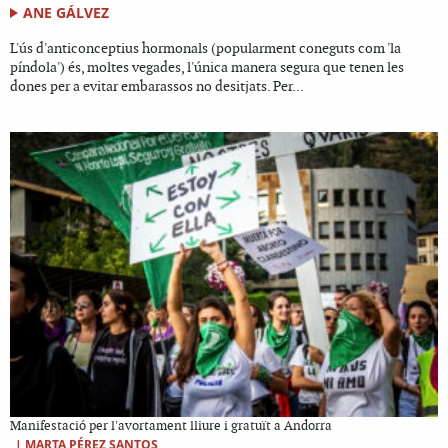
ANE GÁLVEZ
L'ús d'anticonceptius hormonals (popularment coneguts com 'la
píndola') és, moltes vegades, l'única manera segura que tenen les
dones per a evitar embarassos no desitjats. Per...
Manifestació per l'avortament lliure i gratuït a Andorra
|
MARTA PÉREZ SANTOS