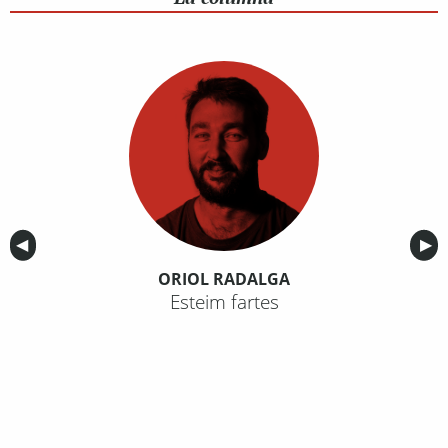
Anterior
◀︎
Sig
▶︎
ORIOL RADALGA
Esteim fartes