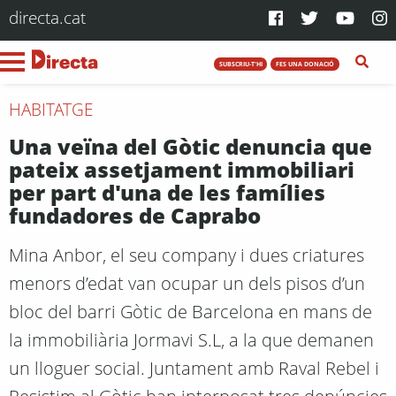
directa.cat
SUBSCRIU-T'HI
FES UNA DONACIÓ
HABITATGE
Una veïna del Gòtic denuncia que
pateix assetjament immobiliari
per part d'una de les famílies
fundadores de Caprabo
Mina Anbor, el seu company i dues criatures
menors d’edat van ocupar un dels pisos d’un
bloc del barri Gòtic de Barcelona en mans de
la immobiliària Jormavi S.L, a la que demanen
un lloguer social. Juntament amb Raval Rebel i