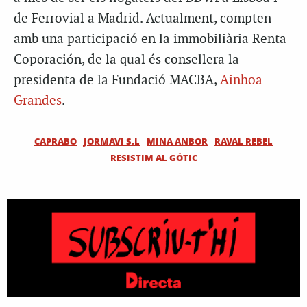
de Ferrovial a Madrid. Actualment, compten
amb una participació en la immobiliària Renta
Coporación, de la qual és consellera la
presidenta de la Fundació MACBA,
Ainhoa
Grandes
.
CAPRABO
JORMAVI S.L
MINA ANBOR
RAVAL REBEL
RESISTIM AL GÒTIC