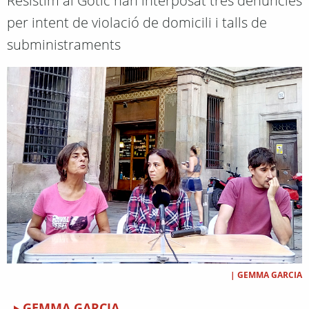
Resistim al Gòtic han interposat tres denúncies
per intent de violació de domicili i talls de
subministraments
|
GEMMA GARCIA
GEMMA GARCIA