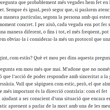
 pregunta que probablement més vegades hem fet en 
fet. Sempre és igual, però segur que, si paràrem atenc
a manera particular, segons la persona amb qui estem
moment concret. I per això, cada vegada ens pot fer se
a manera diferent, o fins i tot, el més freqüent, pot
m obviar-la i considerar-la més un protocol que un
egint, com estàs? Què et mou per dins aquesta pregun
 pregunta em mou més que mai. M’adone que no només
nó que l’acció de poder respondre amb sinceritat a la
essària. Vull que sàpiguen com estic, però, el que al
 més important és la direcció contrària: com el fet
 ajudant a ser conscient d’una situació que encara 
stic aprenent a parlar de la mort amb una de les me