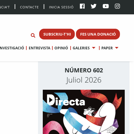
CIA’T
CONTACTE
INICIA SESSIÓ
SUBSCRIU-T'HI
FES UNA DONACIÓ
INVESTIGACIÓ
ENTREVISTA
OPINIÓ
GALERIES
PAPER
NÚMERO 602
Juliol 2026