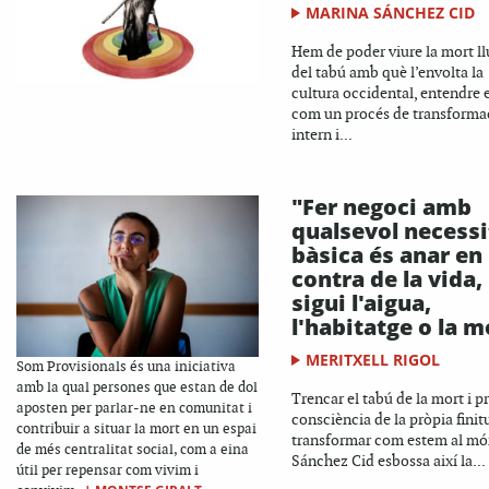
MARINA SÁNCHEZ CID
Hem de poder viure la mort l
del tabú amb què l’envolta la
cultura occidental, entendre e
com un procés de transforma
intern i...
"Fer negoci amb
qualsevol necessi
bàsica és anar en
contra de la vida,
sigui l'aigua,
l'habitatge o la m
MERITXELL RIGOL
Som Provisionals és una iniciativa
amb la qual persones que estan de dol
Trencar el tabú de la mort i p
aposten per parlar-ne en comunitat i
consciència de la pròpia finit
contribuir a situar la mort en un espai
transformar com estem al món
de més centralitat social, com a eina
Sánchez Cid esbossa així la...
útil per repensar com vivim i