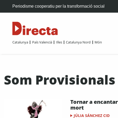
Periodisme cooperatiu per la transformació social
Catalunya
País Valencià
Illes
Catalunya Nord
Món
Som Provisionals
Tornar a encantar
mort
JÚLIA SÁNCHEZ CID