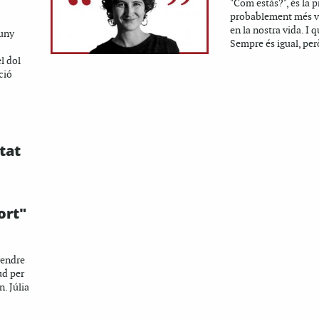
"Com estàs?", és la 
probablement més v
en la nostra vida. I q
luny
Sempre és igual, però
l dol
ció
tat
ort"
rendre
ud per
. Júlia