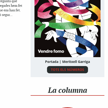
pregunta que
egades hem fet
ue ens han fet.
 segur...
Portada | Meritxell Garriga
TOTS ELS NÚMEROS
La columna