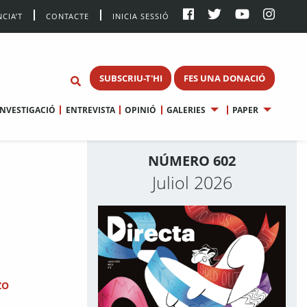
CIA’T
CONTACTE
INICIA SESSIÓ
SUBSCRIU-T'HI
FES UNA DONACIÓ
INVESTIGACIÓ
ENTREVISTA
OPINIÓ
GALERIES
PAPER
NÚMERO 602
Juliol 2026
ZO