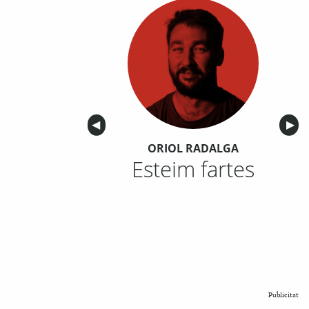
Anterior
◀︎
Sigu
▶︎
ORIOL RADALGA
Esteim fartes
Publicitat