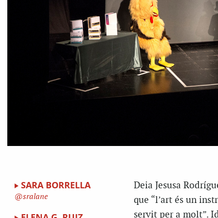
SARA BORRELLA
Deia Jesusa Rodrígue
sralane
que “l’art és un inst
servit per a molt”. I
ELENA G. RUIZ