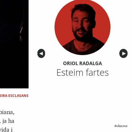
Anterior
◀︎
Sigu
▶︎
ORIOL RADALGA
Esteim fartes
SIRA ESCLASANS
biana,
 ja ha
Publicitat
vida i