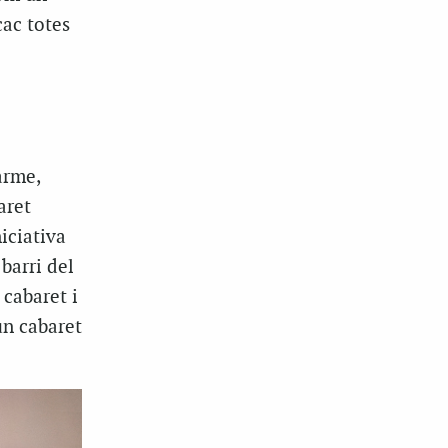
cac totes
arme,
aret
niciativa
barri del
cabaret i
un cabaret