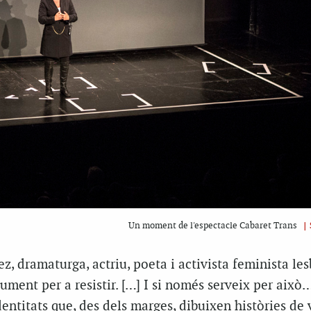
|
Un moment de l'espectacle Cabaret Trans
z, dramaturga, actriu, poeta i activista feminista les
rument per a resistir. […] I si només serveix per això…
dentitats que, des dels marges, dibuixen històries de 