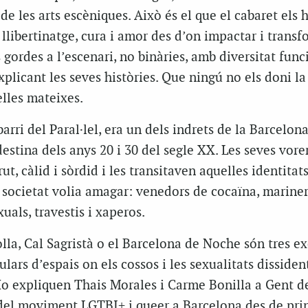
 de les arts escèniques. Això és el que el cabaret els 
llibertinatge, cura i amor des d’on impactar i transf
 gordes a l’escenari, no binàries, amb diversitat func
explicant les seves històries. Que ningú no els doni la
lles mateixes.
 barri del Paral·lel, era un dels indrets de la Barcelon
destina dels anys 20 i 30 del segle XX. Les seves vore
ut, càlid i sòrdid i les transitaven aquelles identitats
 societat volia amagar: venedors de cocaïna, mariner
uals, travestis i xaperos.
olla, Cal Sagristà o el Barcelona de Noche són tres e
ulars d’espais on els cossos i les sexualitats disside
 Ho expliquen Thais Morales i Carme Bonilla a Gent d
 del moviment LGTBI+ i queer a Barcelona des de prin