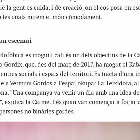
è la gent es cuida, i de creació, on el cos posa en es
b les quals mirem el món còmodament.
un escenari
rdofòbica es mogui i cali és un dels objectius de la C
ordix, que, des del març de 2017, ha mogut el Kab
ntres socials i espais del territori. Es tracta d’una i
dels Vermuts Gordos a l’espai okupat La Teixidora, al 
na. “Una companya va venir un dia amb una idea de 
, explica la Carme. I és quan van començar a forjar 
 persones no binàries gordes.