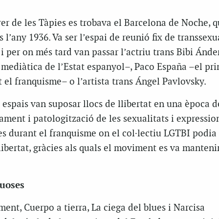
er de les Tàpies es trobava el Barcelona de Noche, q
s l’any 1936. Va ser l’espai de reunió fix de transsexua
, i per on més tard van passar l’actriu trans Bibi Ánde
 mediàtica de l’Estat espanyol–, Paco España –el pr
 el franquisme– o l’artista trans Ángel Pavlovsky.
 espais van suposar llocs de llibertat en una època 
ment i patologització de les sexualitats i expressio
s durant el franquisme on el col·lectiu LGTBI podia
ibertat, gràcies als quals el moviment es va mantenir
ruoses
nt, Cuerpo a tierra, La ciega del blues i Narcisa