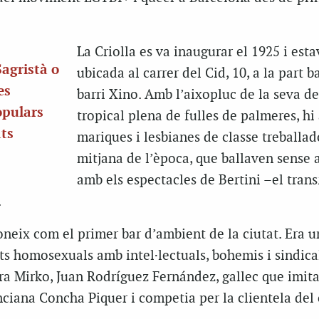
La Criolla es va inaugurar el 1925 i esta
Sagristà o
ubicada al carrer del Cid, 10, a la part b
es
barri Xino. Amb l’aixopluc de la seva d
opulars
tropical plena de fulles de palmeres, hi
ats
mariques i lesbianes de classe treballad
mitjana de l’època, que ballaven sense 
amb els espectacles de Bertini –el tran
.
coneix com el primer bar d’ambient de la ciutat. Era u
s homosexuals amb intel·lectuals, bohemis i sindical
 era Mirko, Juan Rodríguez Fernández, gallec que imit
nciana Concha Piquer i competia per la clientela del 