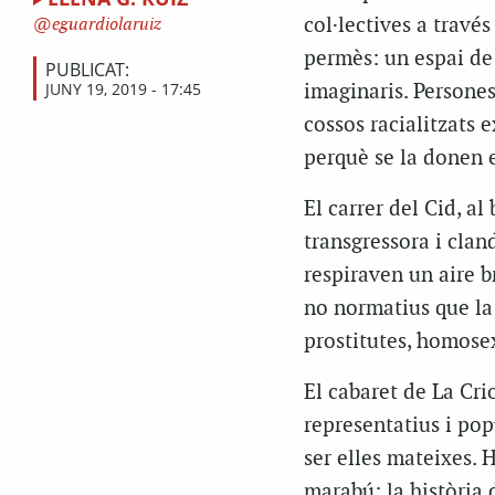
col·lectives a través
eguardiolaruiz
permès: un espai de 
PUBLICAT:
JUNY 19, 2019 - 17:45
imaginaris. Persones
cossos racialitzats 
perquè se la donen e
El carrer del Cid, al
transgressora i clan
respiraven un aire br
no normatius que la
prostitutes, homosex
El cabaret de La Cri
representatius i pop
ser elles mateixes.
marabú: la història