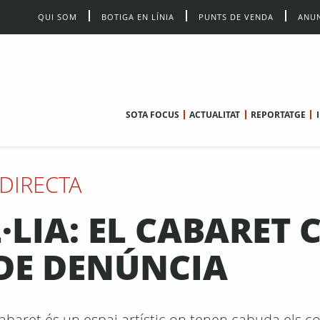
QUI SOM
BOTIGA EN LÍNIA
PUNTS DE VENDA
ANUN
SOTA FOCUS
ACTUALITAT
REPORTATGE
DIRECTA
·LIA: EL CABARET
 DE DENÚNCIA
el cabaret és un espai artístic on tenen cabuda els 