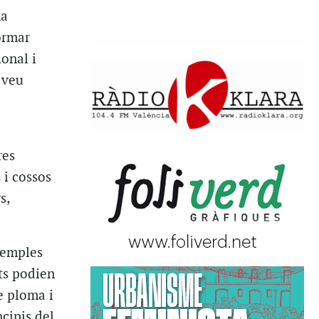
ha
ormar
ional i
 veu
a
res
 i cossos
s,
xemples
nts podien
e ploma i
cipis del