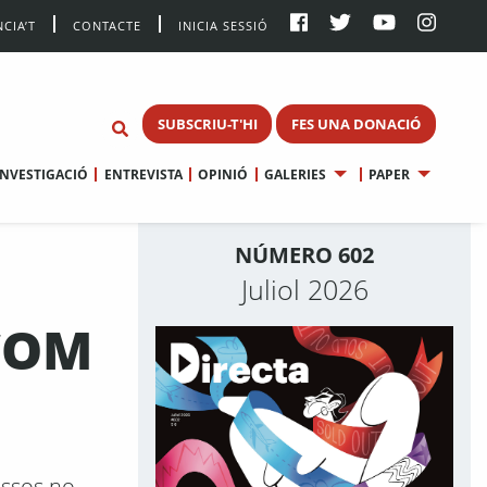
CIA’T
CONTACTE
INICIA SESSIÓ
SUBSCRIU-T'HI
FES UNA DONACIÓ
INVESTIGACIÓ
ENTREVISTA
OPINIÓ
GALERIES
PAPER
NÚMERO 602
Juliol 2026
 COM
cossos no