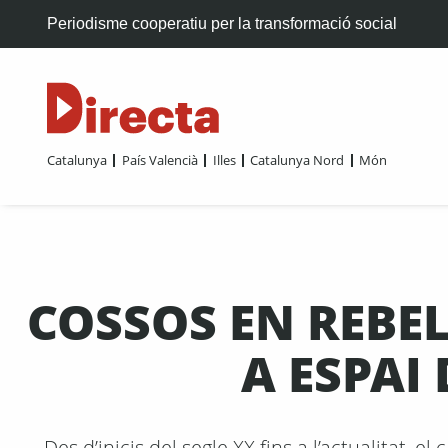
Periodisme cooperatiu per la transformació social
Catalunya
País Valencià
Illes
Catalunya Nord
Món
COSSOS EN REBEL
A ESPAI
Des d’inicis del segle XX fins a l’actualitat, 