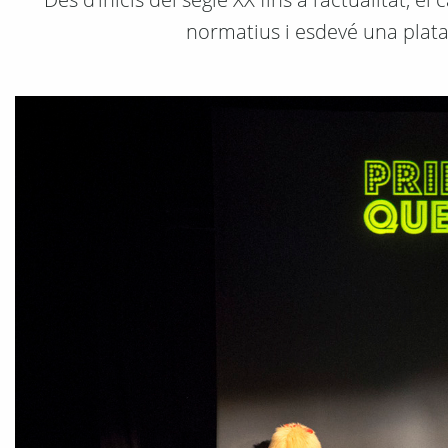
normatius i esdevé una plata