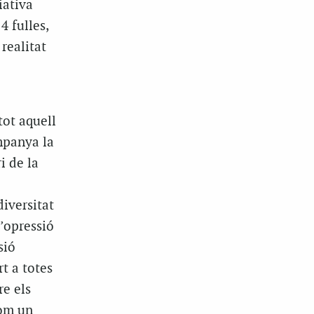
iativa
4 fulles,
realitat
tot aquell
mpanya la
i de la
diversitat
’opressió
sió
t a totes
re els
com un