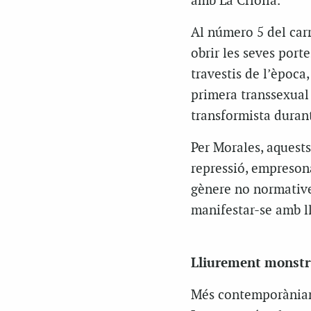
amb La Criolla.
Al número 5 del carr
obrir les seves porte
travestis de l’època
primera transsexual
transformista durant
Per Morales, aquests
repressió, empresona
gènere no normative
manifestar-se amb ll
Lliurement monst
Més contemporàniame