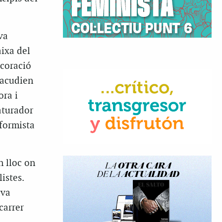
va
aixa del
ecoració
 acudien
ora i
aturador
sformista
n lloc on
istes.
ava
carrer