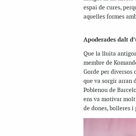
espai de cures, perqu
aquelles formes am
Apoderades dalt d’
Que la lluita antigo
membre de Komando G
Gorde per diversos ce
que va sorgir arran 
Poblenou de Barcelo
ens va motivar molt”
de dones, bolleres i