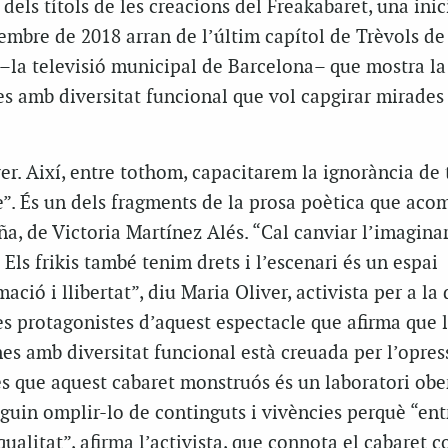
els títols de les creacions del Freakabaret, una inic
embre de 2018 arran de l’últim capítol de Trèvols de 
–la televisió municipal de Barcelona– que mostra la 
es amb diversitat funcional que vol capgirar mirades
r. Així, entre tothom, capacitarem la ignorància de 
e”. És un dels fragments de la prosa poètica que aco
, de Victoria Martínez Alés. “Cal canviar l’imaginar
 Els frikis també tenim drets i l’escenari és un espai
ció i llibertat”, diu Maria Oliver, activista per a la 
es protagonistes d’aquest espectacle que afirma que l
es amb diversitat funcional està creuada per l’opres
s que aquest cabaret monstruós és un laboratori ober
guin omplir-lo de continguts i vivències perquè “ent
ualitat”, afirma l’activista, que connota el cabaret 