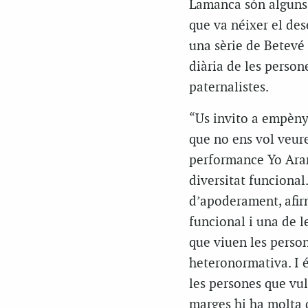
Lamanca són alguns d
que va néixer el des
una sèrie de Betevé 
diària de les person
paternalistes.
“Us invito a empènye
que no ens vol veur
performance Yo Araña
diversitat funcional.
d’apoderament, afirma
funcional i una de l
que viuen les person
heteronormativa. I é
les persones que vul
marges hi ha molta q