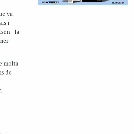
ue va
ls i
rsen –la
imer
de molta
ns de
.