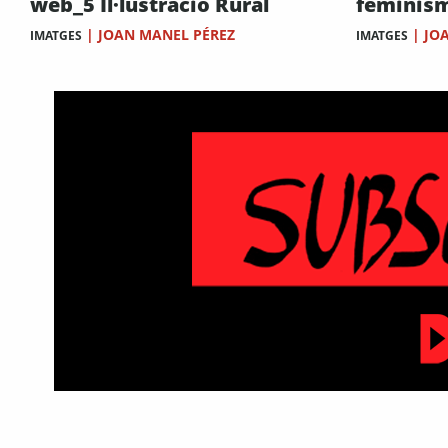
web_5 Il·lustració Rural
feminis
|
JOAN MANEL PÉREZ
|
JO
IMATGES
IMATGES