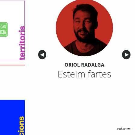
Anterior
◀︎
Sigu
▶︎
ORIOL RADALGA
Esteim fartes
Publicitat