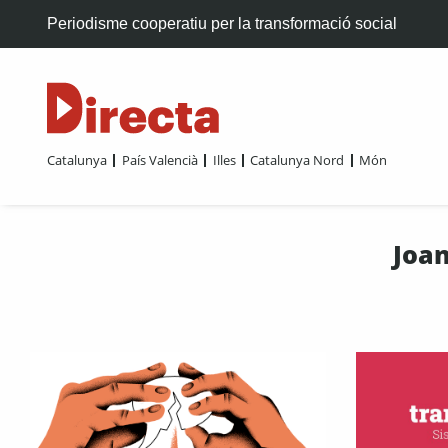
Periodisme cooperatiu per la transformació social
Catalunya
País Valencià
Illes
Catalunya Nord
Món
Joa