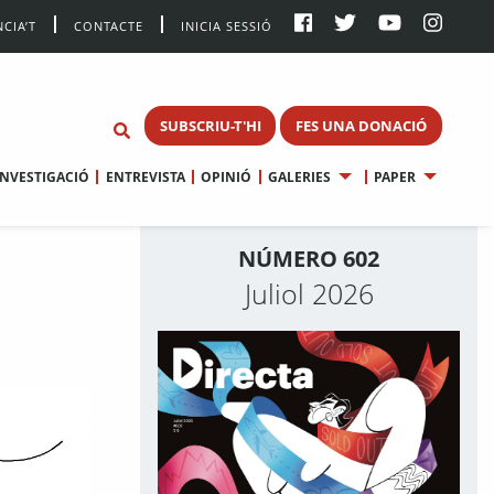
CIA’T
CONTACTE
INICIA SESSIÓ
SUBSCRIU-T'HI
FES UNA DONACIÓ
INVESTIGACIÓ
ENTREVISTA
OPINIÓ
GALERIES
PAPER
NÚMERO 602
Juliol 2026