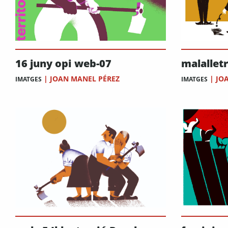
malallet
16 juny opi web-07
|
JO
|
JOAN MANEL PÉREZ
IMATGES
IMATGES