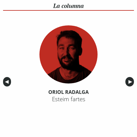
La columna
Anterior
◀︎
Sig
▶︎
ORIOL RADALGA
Esteim fartes