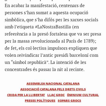
En acabar la manifestació, centenars de
persones s’han sumat a aquesta ocupació
simbòlica, que s’ha difós per les xarxes socials
amb l’etiqueta #LaNostraBastilla (en
refeerència a la presó fortalesa que va ser presa
per la massa revolucionada al París de 1789);
de fet, els col·lectius impulsors expliquen que
volen reivindicar l’antic presidi barceloní com
un “símbol republicà”. La intenció de les
concentrades és passar la nit al recinte.
ASSEMBLEA NACIONAL CATALANA
ASSOCIACIÓ CATALANA PELS DRETS CIVILS
CRIDA PER LA LLIBERTAT
LLAÇ GROC
ÒMNIUM CULTURAL
PRESES POLÍTIQUES
SOPARS GROCS