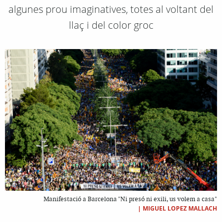
algunes prou imaginatives, totes al voltant del
llaç i del color groc
Manifestació a Barcelona "Ni presó ni exili, us volem a casa"
|
MIGUEL LOPEZ MALLACH