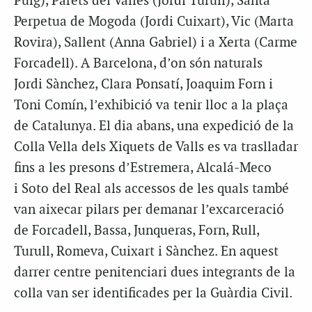
Puig), Parets del Vallès (Jordi Turull), Santa
Perpetua de Mogoda (Jordi Cuixart), Vic (Marta
Rovira), Sallent (Anna Gabriel) i a Xerta (Carme
Forcadell). A Barcelona, d’on són naturals
Jordi
Sànchez
, Clara
Ponsatí
, Joaquim Forn i
Toni
Comín
, l’exhibició va tenir lloc a la plaça
de Catalunya. El dia abans, una expedició de la
Colla Vella dels Xiquets de Valls es va traslladar
fins a les presons d’Estremera,
Alcalá
-Meco
i
Soto
del Real als accessos de les quals també
van aixecar pilars per demanar l’excarceració
de Forcadell, Bassa, Junqueras, Forn, Rull,
Turull, Romeva, Cuixart i
Sànchez
. En aquest
darrer centre penitenciari dues integrants de la
colla van ser identificades per la Guàrdia Civil.