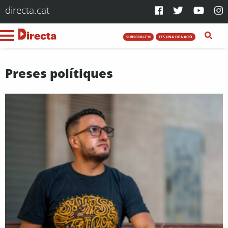
directa.cat
SUBSCRIU-T'HI
FES UNA DONACIÓ
Preses polítiques