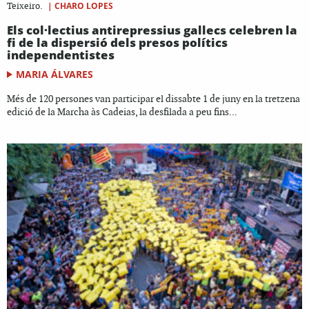
|
CHARO LOPES
Teixeiro.
Els col·lectius antirepressius gallecs celebren la
fi de la dispersió dels presos polítics
independentistes
MARIA ÁLVARES
Més de 120 persones van participar el dissabte 1 de juny en la tretzena
edició de la Marcha às Cadeias, la desfilada a peu fins...