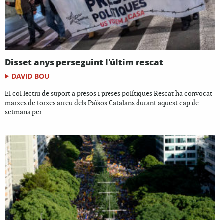
Disset anys perseguint l'últim rescat
DAVID BOU
El col·lectiu de suport a presos i preses polítiques Rescat ha convocat
marxes de torxes arreu dels Països Catalans durant aquest cap de
setmana per...