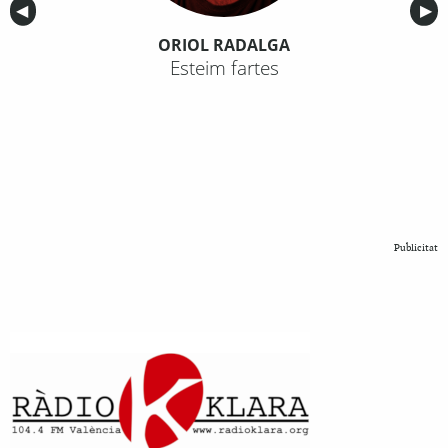
Anterior
◀︎
Sig
▶︎
ORIOL RADALGA
Esteim fartes
Publicitat