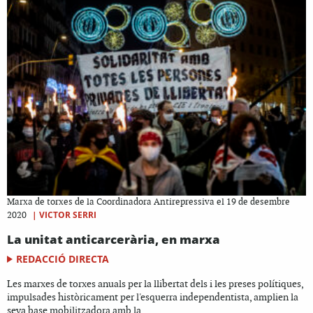
Marxa de torxes de la Coordinadora Antirepressiva el 19 de desembre
|
VICTOR SERRI
2020
La unitat anticarcerària, en marxa
REDACCIÓ DIRECTA
Les marxes de torxes anuals per la llibertat dels i les preses polítiques,
impulsades històricament per l'esquerra independentista, amplien la
seva base mobilitzadora amb la...