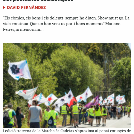
DAVID FERNÀNDEZ
"Els còmics, els bons i els dolents, sempre ho diuen. Show must go. La
vida continua. Que un bon vent us porti bons moments" Mariano
Ferrer, in memoriam...
L'edició tretzena de la Marcha às Cadeias s'aproxima al penal corunyès de