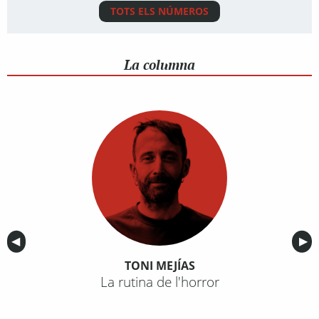
TOTS ELS NÚMEROS
La columna
Anterior
◀︎
Sig
▶︎
TONI MEJÍAS
La rutina de l'horror