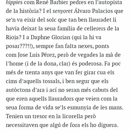
hippie
s com René Barbier pedres en l’autopista
de la història? I el
senyoret
Álvaro Palacios que
se’n va eixir del solc que tan ben llauradet li
havia deixat la seua família de cellerers de la
Rioja? I a Daphne Glorian (qui la hi va
posar???!!), sempre fan falta nexes, ponts
com Jose Luis Pérez, però de vegades la mà de
l’home (i de la dona, clar) és poderosa. Fa poc
més de trenta anys que van fer girar cua els
cims d’aquells tossals, i ben segur que els
autòctons d’ara i ací no seran més cabuts del
que eren aquells llauradors que veien com la
seua forma de vida se’ls esmunyia de les mans.
Tenien un tresor en la licorella però
necessitaven que algú de fora els ho diguera.