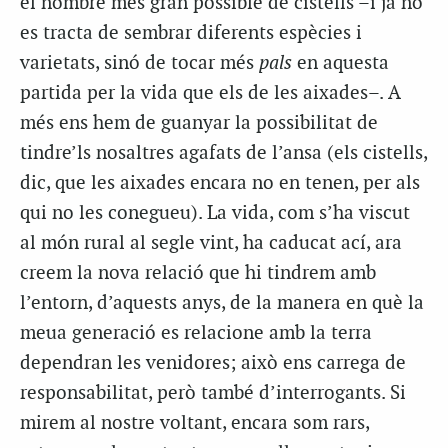
el nombre més gran possible de cistells –i ja no
es tracta de sembrar diferents espècies i
varietats, sinó de tocar més
pals
en aquesta
partida per la vida que els de les aixades–. A
més ens hem de guanyar la possibilitat de
tindre’ls nosaltres agafats de l’ansa (els cistells,
dic, que les aixades encara no en tenen, per als
qui no les conegueu). La vida, com s’ha viscut
al món rural al segle vint, ha caducat ací, ara
creem la nova relació que hi tindrem amb
l’entorn, d’aquests anys, de la manera en què la
meua generació es relacione amb la terra
dependran les venidores; això ens carrega de
responsabilitat, però també d’interrogants. Si
mirem al nostre voltant, encara som rars,