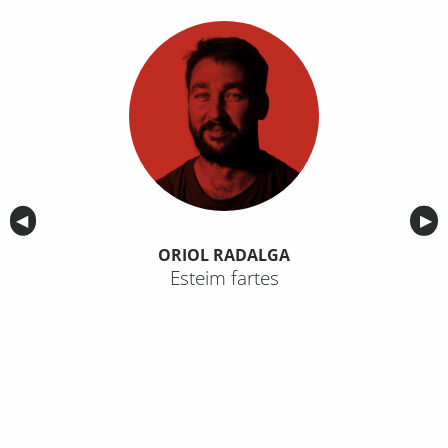
Anterior
◀︎
Sig
▶︎
ORIOL RADALGA
Esteim fartes