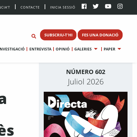
CIA’T
CONTACTE
INICIA SESSIÓ
SUBSCRIU-T'HI
FES UNA DONACIÓ
INVESTIGACIÓ
ENTREVISTA
OPINIÓ
GALERIES
PAPER
NÚMERO 602
Juliol 2026
a
ès