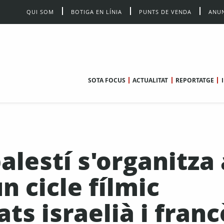
QUI SOM
BOTIGA EN LÍNIA
PUNTS DE VENDA
ANUN
SOTA FOCUS
ACTUALITAT
REPORTATGE
lestí s'organitza 
n cicle fílmic
ts israelià i franc