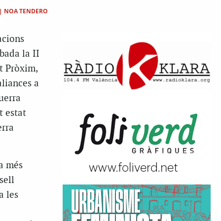
|
NOA TENDERO
acions
bada la II
t Pròxim,
aliances a
uerra
t estat
erra
va més
sell
a les