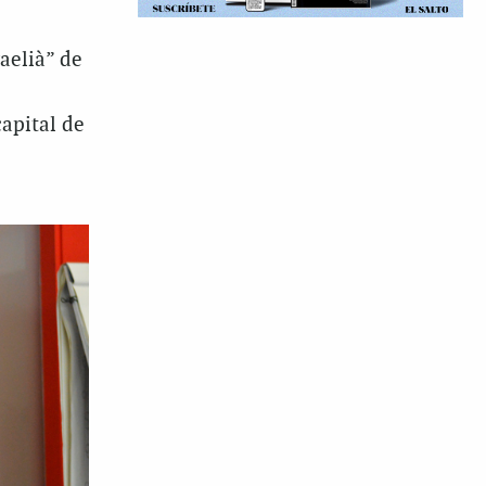
aelià” de
capital de