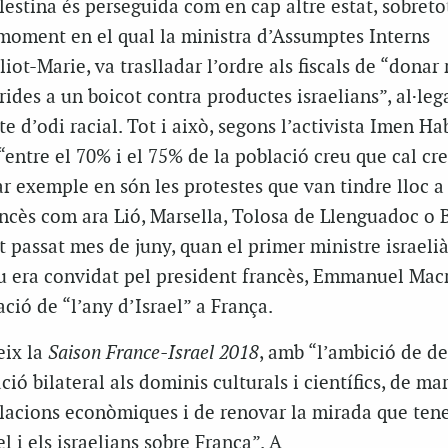
lestina és perseguida com en cap altre estat, sobretot
 moment en el qual la ministra d’Assumptes Interns
iot-Marie, va traslladar l’ordre als fiscals de “donar
crides a un boicot contra productes israelians”, al·le
e d’odi racial. Tot i això, segons l’activista Imen Hab
 “entre el 70% i el 75% de la població creu que cal cr
lar exemple en són les protestes que van tindre lloc a
rancès com ara Lió, Marsella, Tolosa de Llenguadoc o
st passat mes de juny, quan el primer ministre israeli
 era convidat pel president francès, Emmanuel Mac
ció de “l’any d’Israel” a França.
eix la
Saison France-Israel 2018
, amb “l’ambició de d
lació bilateral als dominis culturals i científics, de ma
elacions econòmiques i de renovar la mirada que tene
l i els israelians sobre França”. A