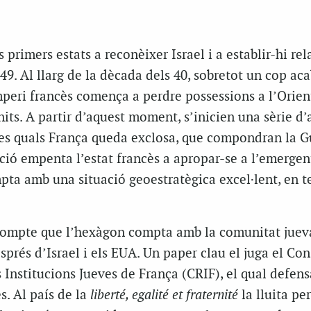
 primers estats a reconèixer Israel i a establir-hi rel
49. Al llarg de la dècada dels 40, sobretot un cop aca
mperi francès comença a perdre possessions a l’Orien
nits. A partir d’aquest moment, s’inicien una sèrie d’
les quals França queda exclosa, que compondran la G
ció empenta l’estat francès a apropar-se a l’emergen
mpta amb una situació geoestratègica excel·lent, en t
 compte que l’hexàgon compta amb la comunitat jue
rés d’Israel i els EUA. Un paper clau el juga el Con
 Institucions Jueves de França (CRIF), el qual defens
s. Al país de la
liberté, egalité et fraternité
la lluita per