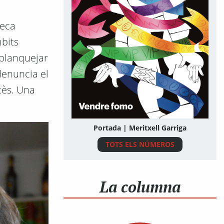
teca
mbits
"blanquejar
denuncia el
cès. Una
Portada | Meritxell Garriga
TOTS ELS NÚMEROS
La columna