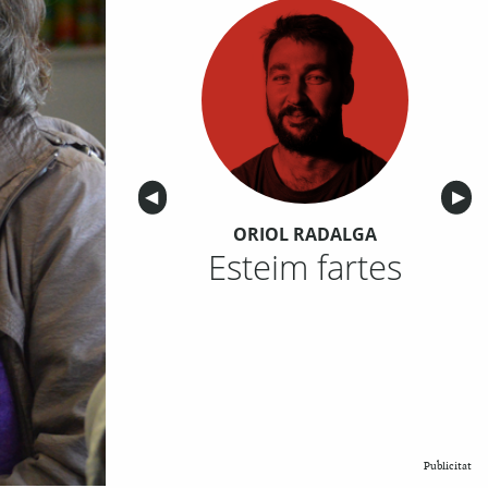
Anterior
◀︎
Sigu
▶︎
ORIOL RADALGA
Esteim fartes
Publicitat