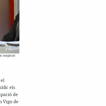
ic auspiciat
 el
àfic els
ipació de
an Vigo de