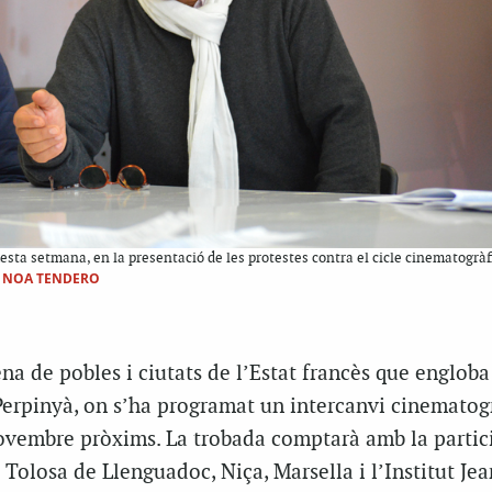
uesta setmana, en la presentació de les protestes contra el cicle cinematogràf
|NOA TENDERO
na de pobles i ciutats de l’Estat francès que engloba
 Perpinyà, on s’ha programat un intercanvi cinematogr
 novembre pròxims. La trobada comptarà amb la partic
Tolosa de Llenguadoc, Niça, Marsella i l’Institut Je