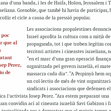
lana d’una banda, i les de Haifa, Holon, Jerusalem i 
raeliana. Grenoble, que també hi havia de participar, 
ollir el cicle a causa de la pressió popular.
Les associacions propalestines denunci
 poc
Israel aprofita la cultura com a mitjà de
r que al
propaganda, tot i que troben legítim co
a
territori artistes i cineastes israelians, 
matant
“en el marc d’una gran operació finança
sep Perez,
organitzada pel govern israelià, el mate
tiu de
massacra cada dia”. “A Perpinyà hem or
un col·lectiu de més de vint organitzaci
sindicats i associacions que defensen el
lica l’activista Josep Perez. “Ara estem preparant una
uan convidin ací al cineasta israelià Savi Gabizon i 