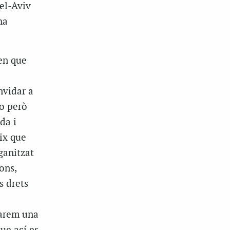
Tel-Aviv
ha
en que
nvidar a
no però
da i
ix que
ganitzat
ons,
s drets
farem una