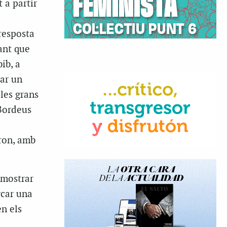
 a partir
 resposta
gant que
ib, a
ear un
 les grans
 Bordeus
à
ron, amb
emostrar
rcar una
n els