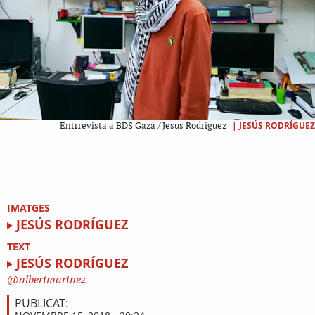
|
JESÚS RODRÍGUEZ
Entrrevista a BDS Gaza / Jesus Rodriguez
IMATGES
JESÚS RODRÍGUEZ
TEXT
JESÚS RODRÍGUEZ
albertmartnez
PUBLICAT: