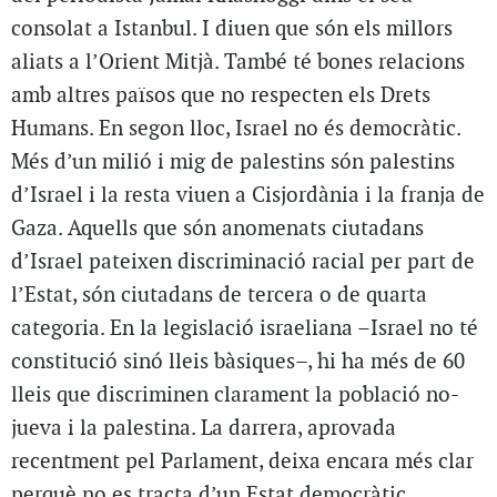
consolat a Istanbul. I diuen que són els millors
aliats a l’Orient Mitjà. També té bones relacions
amb altres països que no respecten els Drets
Humans. En segon lloc, Israel no és democràtic.
Més d’un milió i mig de palestins són palestins
d’Israel i la resta viuen a Cisjordània i la franja de
Gaza. Aquells que són anomenats ciutadans
d’Israel pateixen discriminació racial per part de
l’Estat, són ciutadans de tercera o de quarta
categoria. En la legislació israeliana –Israel no té
constitució sinó lleis bàsiques–, hi ha més de 60
lleis que discriminen clarament la població no-
jueva i la palestina. La darrera, aprovada
recentment pel Parlament, deixa encara més clar
perquè no es tracta d’un Estat democràtic.