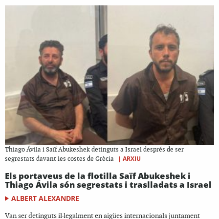
Thiago Ávila i Saïf Abukeshek detinguts a Israel després de ser
|
ARXIU
segrestats davant les costes de Grècia
Els portaveus de la flotilla Saïf Abukeshek i
Thiago Ávila són segrestats i traslladats a Israel
ALBERT ALEXANDRE
Van ser detinguts il·legalment en aigües internacionals juntament