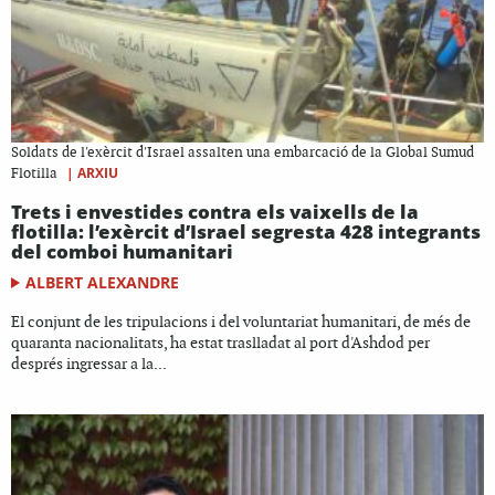
Soldats de l'exèrcit d'Israel assalten una embarcació de la Global Sumud
|
ARXIU
Flotilla
Trets i envestides contra els vaixells de la
flotilla: l’exèrcit d’Israel segresta 428 integrants
del comboi humanitari
ALBERT ALEXANDRE
El conjunt de les tripulacions i del voluntariat humanitari, de més de
quaranta nacionalitats, ha estat traslladat al port d'Ashdod per
després ingressar a la...