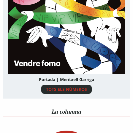
Portada | Meritxell Garriga
TOTS ELS NÚMEROS
La columna