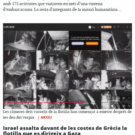
amb 175 activistes que viatjaven en més d’una vintena
d’embarcacions. La resta d'integrants de la missió humanitària...
Les càmeres dels vaixells de la flotilla han començat a emetre després de
|
ARXIU
les deu del vespre.
Israel assalta davant de les costes de Grècia la
flotilla que es dirigeix a Gaza