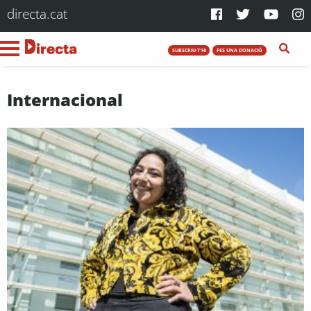
directa.cat
SUBSCRIU-T'HI
FES UNA DONACIÓ
Internacional