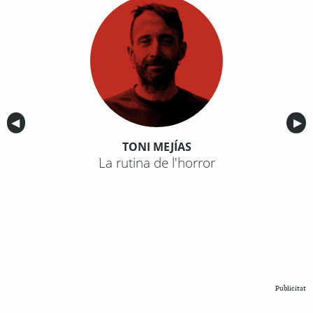
Anterior
◀︎
Sig
▶︎
TONI MEJÍAS
La rutina de l'horror
Publicitat