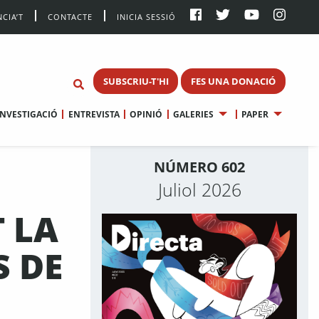
CIA’T
CONTACTE
INICIA SESSIÓ
SUBSCRIU-T'HI
FES UNA DONACIÓ
INVESTIGACIÓ
ENTREVISTA
OPINIÓ
GALERIES
PAPER
NÚMERO 602
Juliol 2026
T LA
S DE