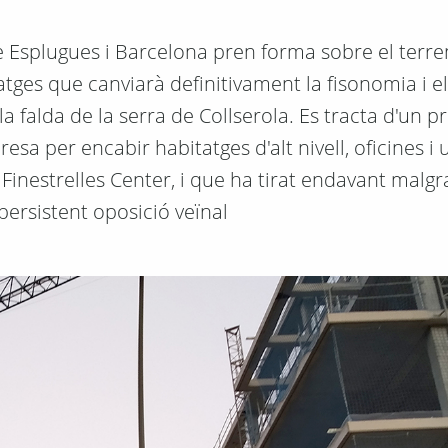
re Esplugues i Barcelona pren forma sobre el terr
tges que canviarà definitivament la fisonomia i el
a falda de la serra de Collserola. Es tracta d'un p
esa per encabir habitatges d'alt nivell, oficines i
inestrelles Center, i que ha tirat endavant malg
persistent oposició veïnal