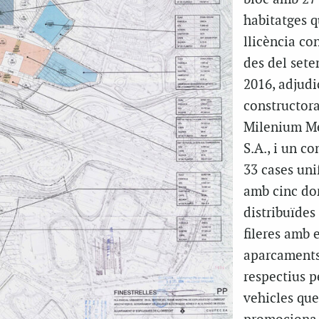
habitatges q
llicència co
des del set
2016, adjudi
constructor
Milenium Me
S.A., i un co
33 cases uni
amb cinc do
distribuïdes
fileres amb e
aparcament
respectius pe
vehicles que