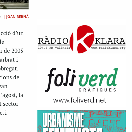
|
JOAN BERNÀ
ec
ucció d’un
de
er de 2005
rbrat i
obregat.
ccions de
van
’agost, la
 sector
, i