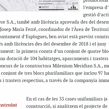
promociona
l’empresa d’
gestió d’act
lere S.A., també amb llicència aprovada des del dese
Josep Maria Ferré, coordinador de l’Àrea de Territori
Ajuntament d’Esplugues, ben aviat està previst constru
 amb llicències des del desembre de 2018 i el juny
vament: la primera consta d’un conjunt de quatre blo
na dotació de 104 habitatges, aparcaments i trasters
concurs de la constructora Milenium Meridian S.A., m
conjunt de tres blocs plurifamiliars que inclou 97 ha
i trasters respectius, a través de la companyia immo
En el cas de les 33 cases unifamiliars ja
nstruint
construcció, si analitzem el projecte de 