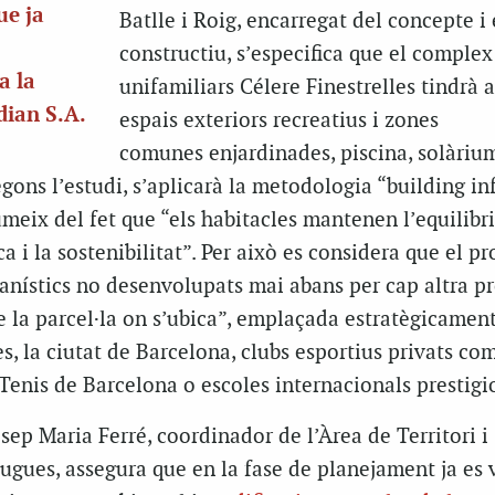
ue ja
Batlle i Roig, encarregat del concepte i 
constructiu, s’especifica que el complex
a la
unifamiliars Célere Finestrelles tindrà 
dian S.A.
espais exteriors recreatius i zones
comunes enjardinades, piscina, solàrium
gons l’estudi, s’aplicarà la metodologia “building i
meix del fet que “els habitacles mantenen l’equilibr
ca i la sostenibilitat”. Per això es considera que el pr
anístics no desenvolupats mai abans per cap altra p
de la parcel·la on s’ubica”, emplaçada estratègicamen
s, la ciutat de Barcelona, clubs esportius privats co
 Tenis de Barcelona o escoles internacionals prestigi
osep Maria Ferré, coordinador de l’Àrea de Territori i
lugues, assegura que en la fase de planejament ja es 