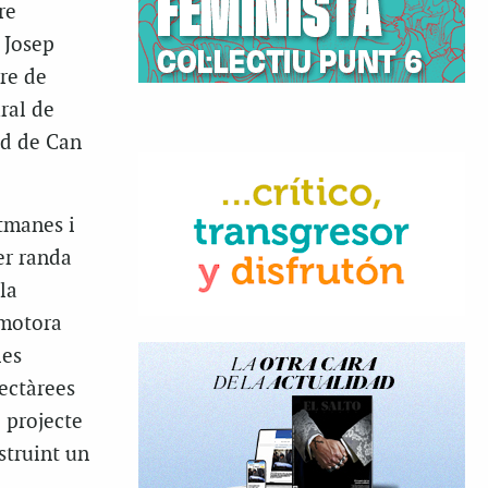
re
 Josep
rre de
ral de
ud de Can
tmanes i
er randa
la
motora
les
ectàrees
l projecte
struint un