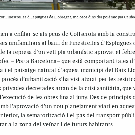
tor Finestrelles d'Esplugues de Llobregat, inclosos dins del polèmic pla Cauf
nen a enfilar-se als peus de Collserola amb la constr
ses unifamiliars al barri de Finestrelles d’Esplugues 
de la represa d’un vell pla urbanístic aprovat el febr
fec – Porta Barcelona– que està comportant tales d’a
a i el paisatge natural d’aquest municipi del Baix Ll
 procés d’urbanització s’ha vist aturat per les restri
 privades decretades arran de la crisi sanitària, que 
d’execució de les obres fins al juny. Des de principis d
b l’aprovació d’un nou planejament viari en aquest
ferior, la semaforització i el pas del transport públic
itat a la zona del veïnat i de futurs habitants.