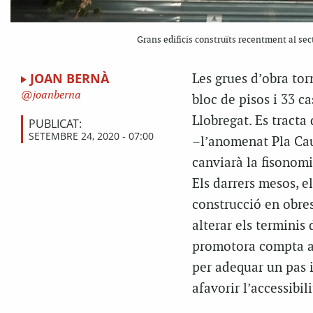
Grans edificis construïts recentment al sec
JOAN BERNÀ
Les grues d’obra tor
joanberna
bloc de pisos i 33 ca
Llobregat. Es tracta 
PUBLICAT:
SETEMBRE 24, 2020 - 07:00
–l’anomenat Pla Cau
canviarà la fisonomi
Els darrers mesos, el
construcció en obres
alterar els terminis 
promotora compta am
per adequar un pas in
afavorir l’accessibil