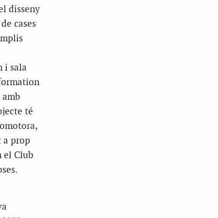
el disseny
 de cases
amplis
 i sala
nformation
i amb
ojecte té
romotora,
t a prop
m el Club
oses.
va