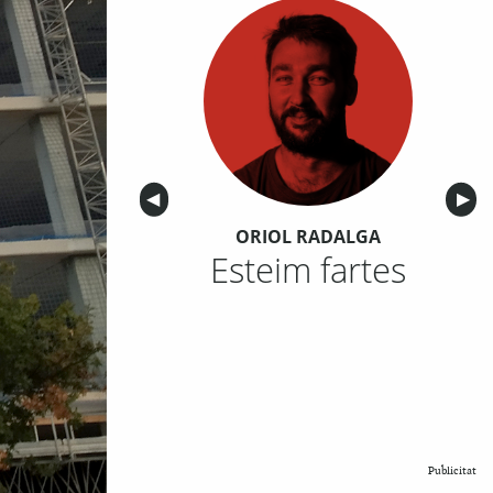
Anterior
◀︎
Sigu
▶︎
ORIOL RADALGA
Esteim fartes
Publicitat