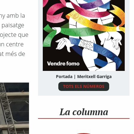
eny amb la
 paisatge
rojecte que
 un centre
rat més de
Portada | Meritxell Garriga
TOTS ELS NÚMEROS
La columna