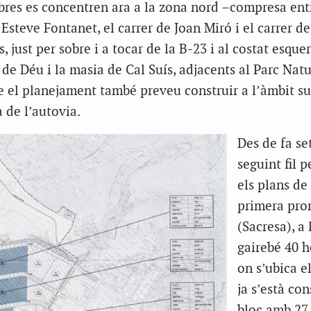
bres es concentren ara a la zona nord –compresa ent
 Esteve Fontanet, el carrer de Joan Miró i el carrer de
 just per sobre i a tocar de la B-23 i al costat esque
 de Déu i la masia de Cal Suís, adjacents al Parc Natu
ue el planejament també preveu construir a l’àmbit s
a de l’autovia.
Des de fa se
seguint fil p
els plans de 
primera pro
(Sacresa), a 
gairebé 40 h
on s’ubica e
ja s’està con
bloc amb 27