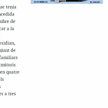
ue tenia
ncedida
embre de
cat a la
a
ridian,
njunt de
familiars
rmitoris
 en quatre
ls
s
r a tres