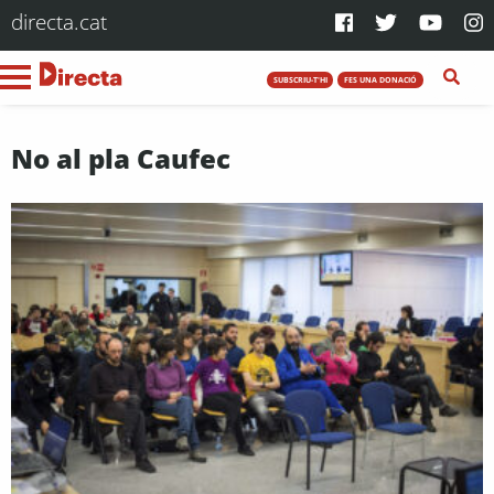
directa.cat
SUBSCRIU-T'HI
FES UNA DONACIÓ
No al pla Caufec