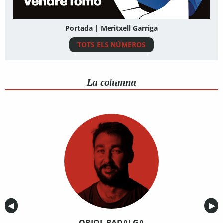
Portada | Meritxell Garriga
TOTS ELS NÚMEROS
La columna
Anterior
◀︎
Sig
▶︎
ORIOL RADALGA