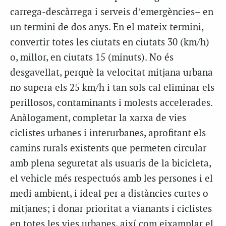
carrega-descàrrega i serveis d’emergències– en
un termini de dos anys. En el mateix termini,
convertir totes les ciutats en ciutats 30 (km/h)
o, millor, en ciutats 15 (minuts). No és
desgavellat, perquè la velocitat mitjana urbana
no supera els 25 km/h i tan sols cal eliminar els
perillosos, contaminants i molests accelerades.
Anàlogament, completar la xarxa de vies
ciclistes urbanes i interurbanes, aprofitant els
camins rurals existents que permeten circular
amb plena seguretat als usuaris de la bicicleta,
el vehicle més respectuós amb les persones i el
medi ambient, i ideal per a distàncies curtes o
mitjanes; i donar prioritat a vianants i ciclistes
en totes les vies urbanes, així com eixamplar el