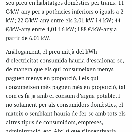
seu preu en habitatges domèstics per trams: 11
€/kW-any per a potències inferiors o iguals a 2
kW; 22 €/kW-any entre els 2,01 kW i 4 kW; 44
€/kW-any entre 4,01 i 6 kW; i 88 €/kW-any a
partir de 6,01 kW.
Anàlogament, el preu mitjà del kWh
d’electricitat consumida hauria d’escalonar-se,
de manera que els qui consumeixen menys
paguen menys en proporció, i els qui
consumeixen més paguen més en proporció, tal
com es fa ja amb el consum d’aigua potable. I
no solament per als consumidors domèstics, el
mateix o semblant hauria de fer-se amb tots els
altres tipus de consumidors, empreses,
administració, etc. Així sí que s’incentivaria