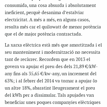
consumida, una cosa absurda i absolutament
ineficient, perquè desanima d’estalviar
electricitat. A més a més, en alguns casos,
resulta més car el quilowatt de menor potència
que el de major potència contractada.
La xarxa elèctrica està més que amortitzada i el
seu manteniment i modernització no necessita
tant de recàrrec. Recordem que en 2013 el
govern va apujar el preu des dels 21,89 €/kW-
any fins als 35,65 €/kw-any, un increment del
63%; i al febrer del 2014 va tornar a apujar-lo
un altre 18%, abaratint lleugerament el preu
del kWh per a dissimular. Tals apujades van
beneficiar unes poques companyies elèctriques