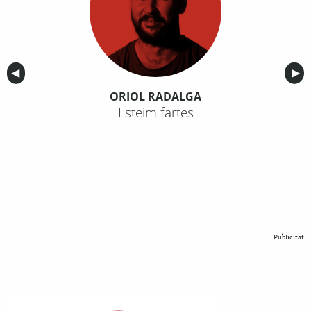
Anterior
◀︎
Sig
▶︎
ORIOL RADALGA
Esteim fartes
Publicitat