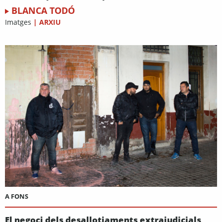
BLANCA TODÓ
Imatges
|
ARXIU
A FONS
El negoci dels desallotjaments extrajudicials