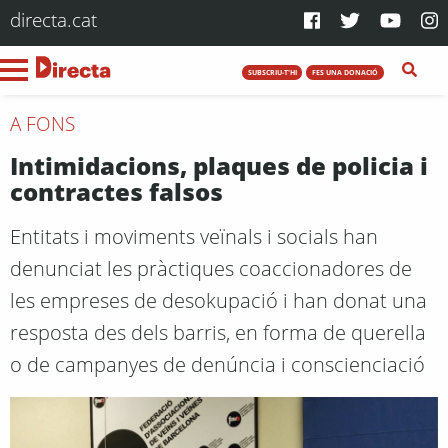
directa.cat
SUBSCRIU-T'HI
FES UNA DONACIÓ
A FONS
Intimidacions, plaques de policia i
contractes falsos
Entitats i moviments veïnals i socials han
denunciat les pràctiques coaccionadores de
les empreses de desokupació i han donat una
resposta des dels barris, en forma de querella
o de campanyes de denúncia i conscienciació