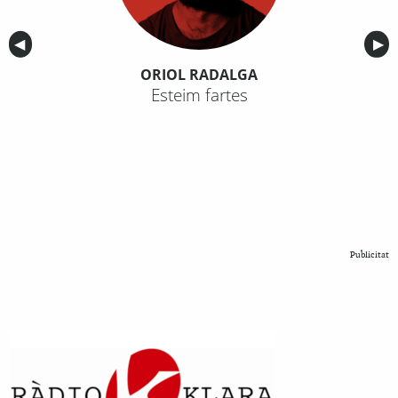
Anterior
◀︎
Sig
▶︎
ORIOL RADALGA
Esteim fartes
Publicitat