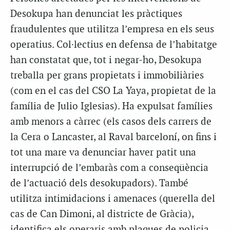
Desokupa han denunciat les pràctiques
fraudulentes que utilitza l’empresa en els seus
operatius. Col·lectius en defensa de l’habitatge
han constatat que, tot i negar-ho, Desokupa
treballa per grans propietats i immobiliàries
(com en el cas del CSO La Yaya, propietat de la
família de Julio Iglesias). Ha expulsat famílies
amb menors a càrrec (els casos dels carrers de
la Cera o Lancaster, al Raval barceloní, on fins i
tot una mare va denunciar haver patit una
interrupció de l’embaràs com a conseqüència
de l’actuació dels desokupadors). També
utilitza intimidacions i amenaces (querella del
cas de Can Dimoni, al districte de Gràcia),
identifica els operaris amb plaques de policia