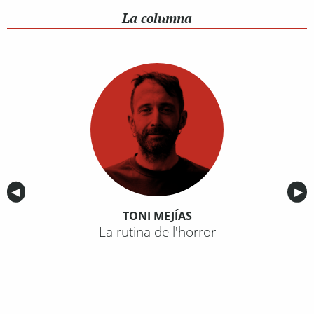
La columna
Anterior
◀︎
Sig
▶︎
TONI MEJÍAS
La rutina de l'horror