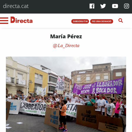
directa.cat
SUBSCRIU-T'HI
FES UNA DONACIÓ
María Pérez
La_Directa