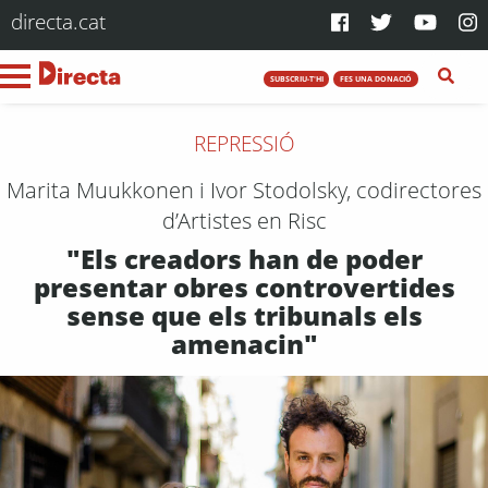
directa.cat
SUBSCRIU-T'HI
FES UNA DONACIÓ
REPRESSIÓ
Marita Muukkonen i Ivor Stodolsky, codirectores
d’Artistes en Risc
"Els creadors han de poder
presentar obres controvertides
sense que els tribunals els
amenacin"