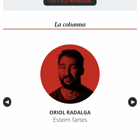
TOTS ELS NÚMEROS
La columna
Anterior
◀︎
Sig
▶︎
ORIOL RADALGA
Esteim fartes