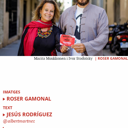
|
ROSER GAMONAL
Marita Muukkonen i Ivor Stodolsky
IMATGES
ROSER GAMONAL
TEXT
JESÚS RODRÍGUEZ
albertmartnez