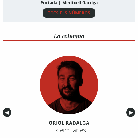
Portada | Meritxell Garriga
TOTS ELS NÚMEROS
La columna
Anterior
◀︎
Sig
▶︎
ORIOL RADALGA
Esteim fartes