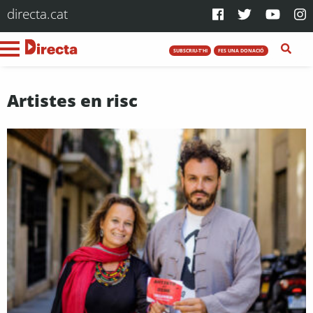
directa.cat
SUBSCRIU-T'HI
FES UNA DONACIÓ
Artistes en risc