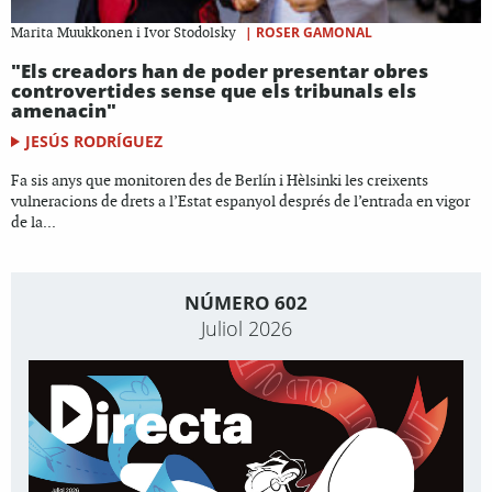
|
ROSER GAMONAL
Marita Muukkonen i Ivor Stodolsky
"Els creadors han de poder presentar obres
controvertides sense que els tribunals els
amenacin"
JESÚS RODRÍGUEZ
Fa sis anys que monitoren des de Berlín i Hèlsinki les creixents
vulneracions de drets a l’Estat espanyol després de l’entrada en vigor
de la...
NÚMERO 602
Juliol 2026