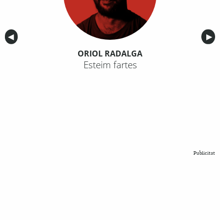
Anterior
◀︎
Sig
▶︎
ORIOL RADALGA
Esteim fartes
Publicitat