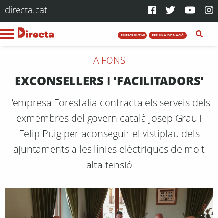
directa.cat
SUBSCRIU-T'HI
FES UNA DONACIÓ
A FONS
EXCONSELLERS I 'FACILITADORS'
L’empresa Forestalia contracta els serveis dels
exmembres del govern català Josep Grau i
Felip Puig per aconseguir el vistiplau dels
ajuntaments a les línies elèctriques de molt
alta tensió