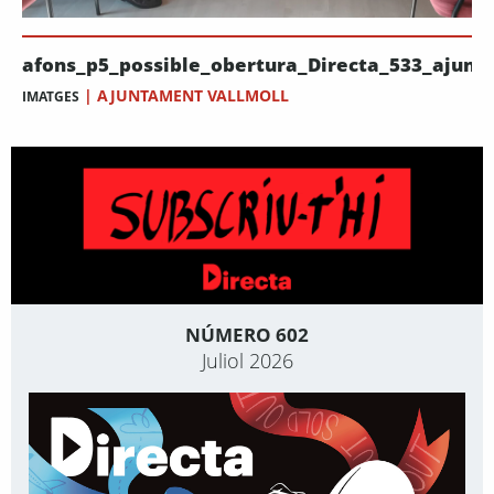
afons_p5_possible_obertura_Directa_533_aju
|
AJUNTAMENT VALLMOLL
IMATGES
NÚMERO 602
Juliol 2026