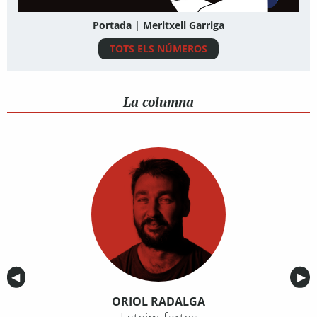
Portada | Meritxell Garriga
TOTS ELS NÚMEROS
La columna
Anterior
◀︎
Sig
▶︎
ORIOL RADALGA