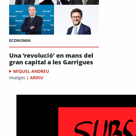
ECONOMIA
Una ‘revolució’ en mans del
gran capital a les Garrigues
MIQUEL ANDREU
Imatges
|
ARXIU