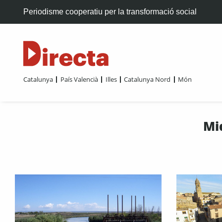
Periodisme cooperatiu per la transformació social
Catalunya
País Valencià
Illes
Catalunya Nord
Món
Mi