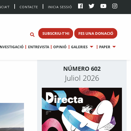
CIA’T
CONTACTE
INICIA SESSIÓ
SUBSCRIU-T'HI
FES UNA DONACIÓ
INVESTIGACIÓ
ENTREVISTA
OPINIÓ
GALERIES
PAPER
NÚMERO 602
Juliol 2026