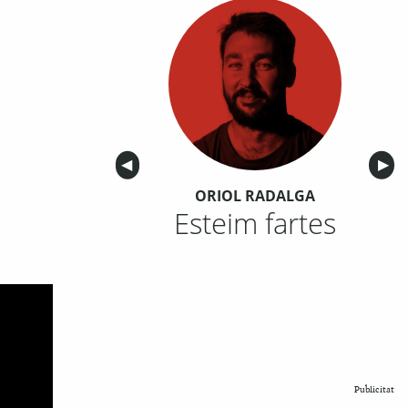
Anterior
◀︎
Sigu
▶︎
ORIOL RADALGA
Esteim fartes
Publicitat