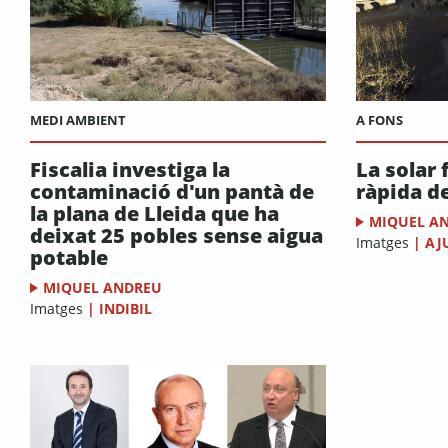
MEDI AMBIENT
A FONS
Fiscalia investiga la
La solar 
contaminació d'un pantà de
ràpida d
la plana de Lleida que ha
MIQUEL A
deixat 25 pobles sense aigua
Imatges
|
AJ
potable
MIQUEL ANDREU
Imatges
|
INDIBIL