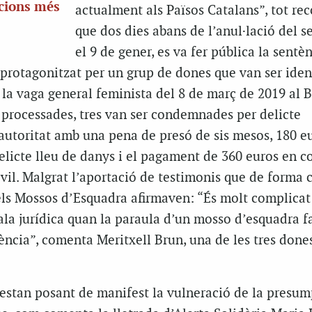
ncions més
actualment als Països Catalans”, tot re
que dos dies abans de l’anul·lació del se
el 9 de gener, es va fer pública la sentè
 protagonitzat per un grup de dones que van ser iden
la vaga general feminista del 8 de març de 2019 al B
 processades, tres van ser condemnades per delicte
’autoritat amb una pena de presó de sis mesos, 180 e
elicte lleu de danys i el pagament de 360 euros en c
ivil. Malgrat l’aportació de testimonis que de forma c
els Mossos d’Esquadra afirmaven: “És molt complicat
ala jurídica quan la paraula d’un mosso d’esquadra fa
ncia”, comenta Meritxell Brun, una de les tres done
estan posant de manifest la vulneració de la presum