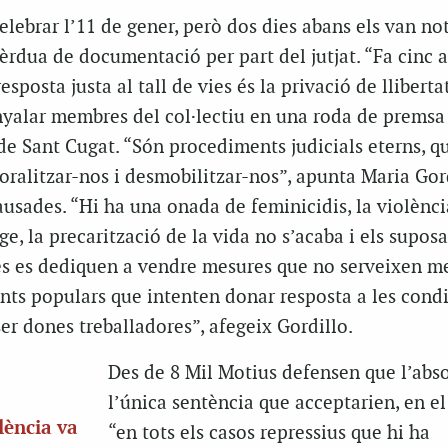
elebrar l’11 de gener, però dos dies abans els van not
pèrdua de documentació per part del jutjat. “Fa cinc 
esposta justa al tall de vies és la privació de lliberta
enyalar membres del col·lectiu en una roda de premsa
de Sant Cugat. “Són procediments judicials eterns, q
ralitzar-nos i desmobilitzar-nos”, apunta Maria Gor
ausades. “Hi ha una onada de feminicidis, la violènci
e, la precarització de la vida no s’acaba i els suposa
es es dediquen a vendre mesures que no serveixen m
ts populars que intenten donar resposta a les cond
er dones treballadores”, afegeix Gordillo.
Des de 8 Mil Motius defensen que l’abso
l’única sentència que acceptarien, en el
lència va
“en tots els casos repressius que hi ha