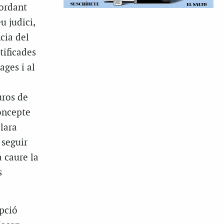
cordant
u judici,
ncia del
tificades
ages i al
uros de
oncepte
lara
 seguir
 caure la
s
pció