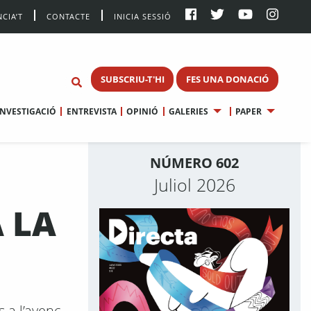
CIA’T
CONTACTE
INICIA SESSIÓ
SUBSCRIU-T'HI
FES UNA DONACIÓ
INVESTIGACIÓ
ENTREVISTA
OPINIÓ
GALERIES
PAPER
NÚMERO 602
Juliol 2026
 LA
s a l’avenç