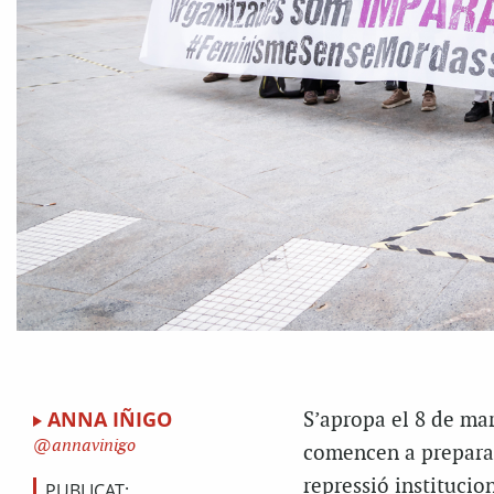
ANNA IÑIGO
S’
apropa el 8 de mar
annavinigo
comencen a prepara
repressió institucion
PUBLICAT: