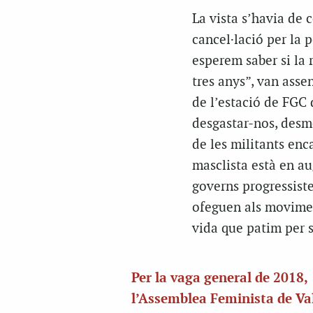
La vista s’havia de c
cancel·lació per la 
esperem saber si la r
tres anys”, van ass
de l’estació de FGC 
desgastar-nos, desmo
de les militants enc
masclista està en aug
governs progressist
ofeguen als movimen
vida que patim per s
Per la vaga general de 2018,
l’Assemblea Feminista de Va