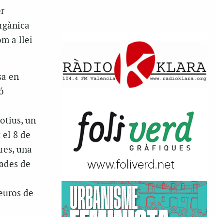
r
orgànica
m a llei
sa en
ó
otius, un
 el 8 de
ores, una
sades de
euros de