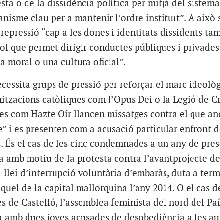
esta o de la dissidència política per mitjà del sistema
isme clau per a mantenir l’ordre instituït”. A això s
 repressió “cap a les dones i identitats dissidents ta
l que permet dirigir conductes públiques i privades
a moral o una cultura oficial”.
cessita grups de pressió per reforçar el marc ideolò
tzacions catòliques com l’Opus Dei o la Legió de Cri
es com Hazte Oír llancen missatges contra el que 
” i es presenten com a acusació particular enfront d
s. És el cas de les cinc condemnades a un any de pres
a amb motiu de la protesta contra l’avantprojecte d
la llei d’interrupció voluntària d’embaràs, duta a term
iquel de la capital mallorquina l’any 2014. O el cas d
es de Castelló, l’assemblea feminista del nord del Paí
 amb dues joves acusades de desobediència a les aut