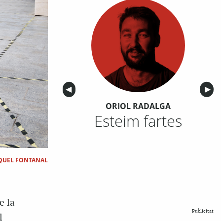
Anterior
◀︎
Sigu
▶︎
ORIOL RADALGA
Esteim fartes
QUEL FONTANAL
e la
Publicitat
l