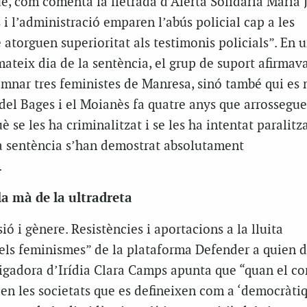
ue, com comenta la lletrada d’Alerta Solidària Maria 
s i l’administració emparen l’abús policial cap a les
atorguen superioritat als testimonis policials”. En 
teix dia de la sentència, el grup de suport afirmav
nar tres feministes de Manresa, sinó també qui es m
el Bages i el Moianès fa quatre anys que arrossegue
è se les ha criminalitzat i se les ha intentat paralit
a sentència s’han demostrat absolutament
.
la mà de la ultradreta
ó i gènere. Resistències i aportacions a la lluita
dels feminismes” de la plataforma Defender a quien d
tigadora d’Irídia Clara Camps apunta que “quan el co
x en les societats que es defineixen com a ‘democràtiq