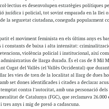
ol·lectius es desenvolupen estratègies polítiques pe
ó jurídica i policial, tot sovint emparada en la llei 
 de la seguretat ciutadana, coneguda popularment co
patit el moviment feminista en els últims anys es ba
 i constants de baixa i alta intensitat: criminalitzaci
etencions, violència policial i institucional, així com
i administratius de llarga durada. És el cas de 8 Mil M
nt Cugat del Vallès (el Vallès Occidental) que durant
ar les vies de tren de la localitat al llarg de dues h
amb set dones identificades i citades a declarar acu
atemptat contra l’autoritat, amb una personació dels
eneralitat de Catalunya (FGC), que reclamava 26.000 
 i tres anys i mig de presó a cadascuna.