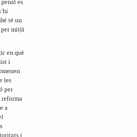
 penal es
’hi
mbé té un
 per mitjà
gic en què
st i
anomenen
e les
ó per
e reforma
e a
el
s
oritats i