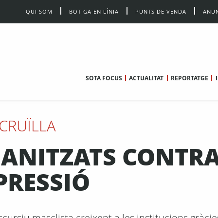
QUI SOM
BOTIGA EN LÍNIA
PUNTS DE VENDA
ANUN
SOTA FOCUS
ACTUALITAT
REPORTATGE
CRUÏLLA
ANITZATS CONTRA
PRESSIÓ
cursiu masclista creixent a les institucions gràcie