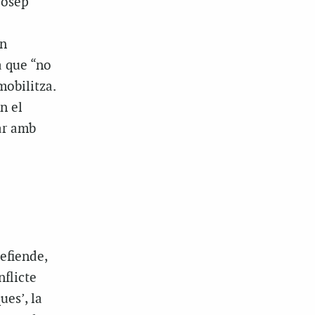
Josep
un
a que “no
obilitza.
n el
zar amb
efiende,
nflicte
ues’, la