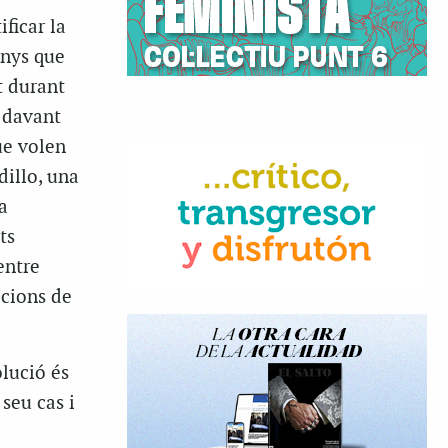
ificar la
anys que
t durant
 davant
ue volen
dillo, una
a
ts
entre
icions de
lució és
 seu cas i