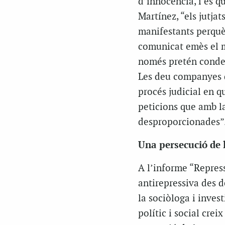
d’innocència, i és q
Martínez, “els jutjat
manifestants perquè 
comunicat emès el ma
només pretén condem
Les deu companyes d
procés judicial en qu
peticions que amb l
desproporcionades”
Una persecució de 
A l’informe “Repressi
antirepressiva des 
la sociòloga i inves
polític i social crei