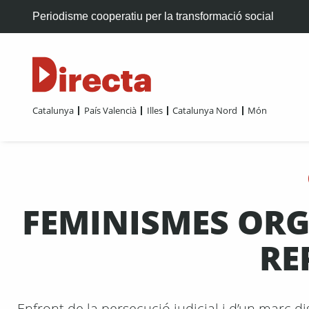
Periodisme cooperatiu per la transformació social
Catalunya
País Valencià
Illes
Catalunya Nord
Món
FEMINISMES ORG
RE
Enfront de la persecució judicial i d’un marc dis