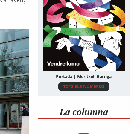
Portada | Meritxell Garriga
TOTS ELS NÚMEROS
La columna