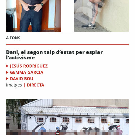
A FONS
Dani, el segon talp d’estat per espiar
l’activisme
JESÚS RODRÍGUEZ
GEMMA GARCIA
DAVID BOU
Imatges
|
DIRECTA