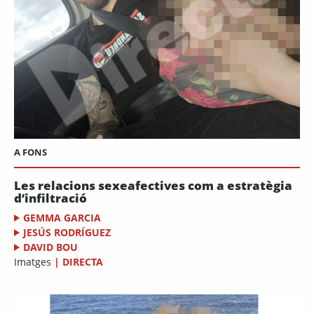
A FONS
Les relacions sexeafectives com a estratègia
d’infiltració
GEMMA GARCIA
JESÚS RODRÍGUEZ
DAVID BOU
Imatges
|
DIRECTA