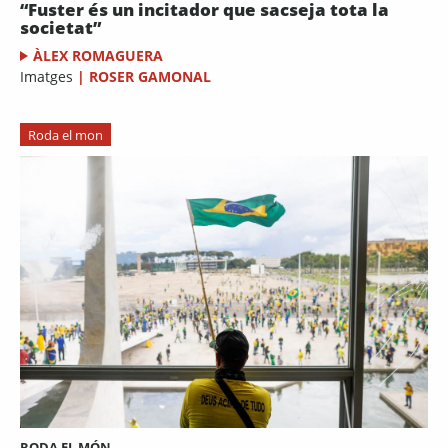
“Fuster és un incitador que sacseja tota la
societat”
ÀLEX ROMAGUERA
Imatges
|
ROSER GAMONAL
Roda el mon
RODA EL MÓN