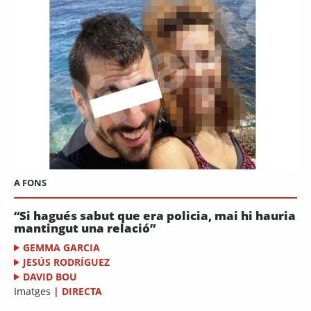
A FONS
“Si hagués sabut que era policia, mai hi hauria
mantingut una relació”
GEMMA GARCIA
JESÚS RODRÍGUEZ
DAVID BOU
Imatges
|
DIRECTA