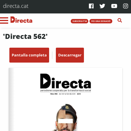
directa.cat
SUBSCRIU-T'HI
FES UNA DONACIÓ
'Directa 562'
Pantalla completa
Descarregar