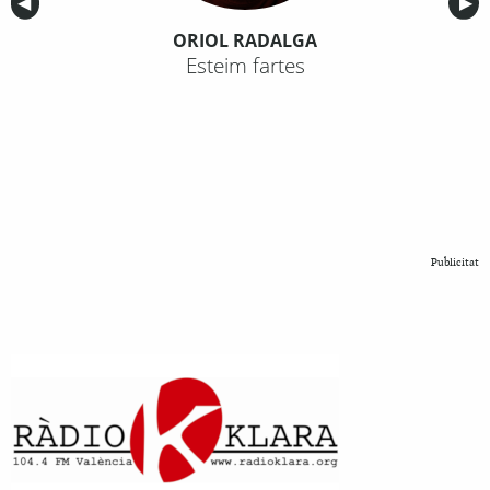
Anterior
◀︎
Sig
▶︎
ORIOL RADALGA
Esteim fartes
Publicitat