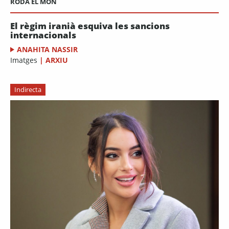
RODA EL MÓN
El règim iranià esquiva les sancions
internacionals
ANAHITA NASSIR
Imatges
|
ARXIU
Indirecta