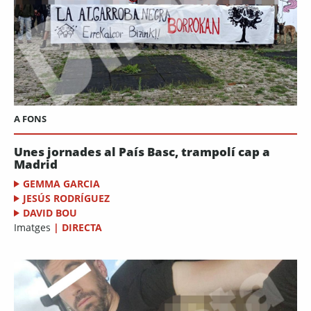
A FONS
Unes jornades al País Basc, trampolí cap a
Madrid
GEMMA GARCIA
JESÚS RODRÍGUEZ
DAVID BOU
Imatges
|
DIRECTA