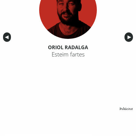
Anterior
◀︎
Sig
▶︎
ORIOL RADALGA
Esteim fartes
Publicitat