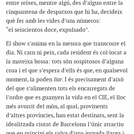
entre reixes, mentre algú, des d’algun entre la
cinquantena de despatxos que hi ha, decideix
què fer amb les vides d’uns números:
“el seiscientos doce, expulsado”.
El show s’anima en la mesura que transcorre el
dia. Ni carn ni peix, cada resident és col·locat a
la mateixa bossa: tots són sospitosos d’alguna
cosa i el que s’espera d’ells és que, en qualsevol
moment, la poden
liar
. I és precisament d’això
del que s’alimenten tots els encarregats de
l’ordre que es guanyen la vida en el CIE, el lloc
més avorrit del món, al qual, provinents
d’altres províncies, han estat destinats, sent la
idealitzada ciutat de Barcelona l’únic atractiu
que en principi els salva d’una jornada llarga i