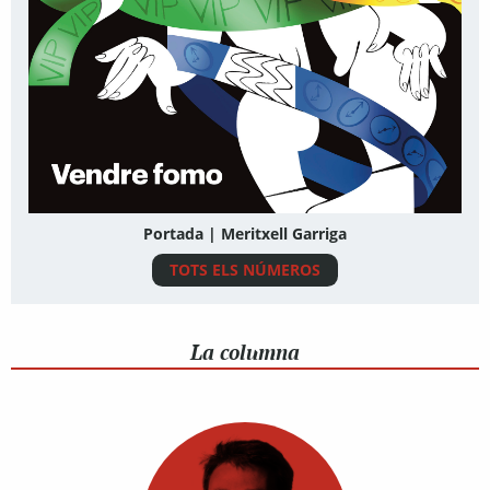
Portada | Meritxell Garriga
TOTS ELS NÚMEROS
La columna