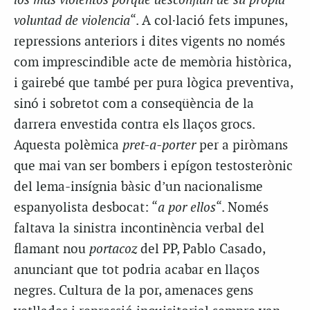
los más violentos porque desconfian de su propia
voluntad de violencia
“. A col·lació fets impunes,
repressions anteriors i dites vigents no només
com imprescindible acte de memòria històrica,
i gairebé que també per pura lògica preventiva,
sinó i sobretot com a conseqüència de la
darrera envestida contra els llaços grocs.
Aquesta polèmica
pret-a-porter
per a piròmans
que mai van ser bombers i epígon testosterònic
del lema-insígnia bàsic d’un nacionalisme
espanyolista desbocat: “
a por ellos
“. Només
faltava la sinistra incontinència verbal del
flamant nou
portacoz
del PP, Pablo Casado,
anunciant que tot podria acabar en llaços
negres. Cultura de la por, amenaces gens