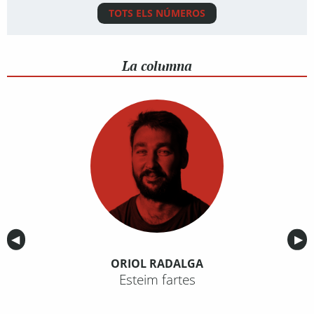
TOTS ELS NÚMEROS
La columna
Anterior
◀︎
Sig
▶︎
ORIOL RADALGA
Esteim fartes