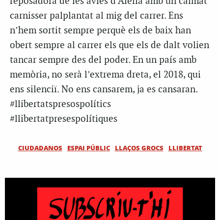
reposadora de les àvies d’Alella amb un calmat
carnisser palplantat al mig del carrer. Ens
n’hem sortit sempre perquè els de baix han
obert sempre al carrer els que els de dalt volien
tancar sempre des del poder. En un país amb
memòria, no serà l’extrema dreta, el 2018, qui
ens silenciï. No ens cansarem, ja es cansaran.
#llibertatspresospolítics
#llibertatpresespolítiques
CIUDADANOS
ESPAI PÚBLIC
LLAÇOS GROCS
LLIBERTAT