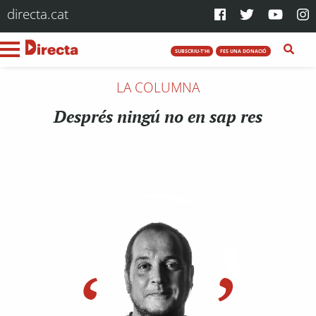
directa.cat
SUBSCRIU-T'HI
FES UNA DONACIÓ
LA COLUMNA
Després ningú no en sap res