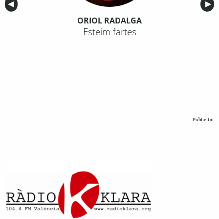
Anterior
◀︎
Sig
▶︎
ORIOL RADALGA
Esteim fartes
Publicitat