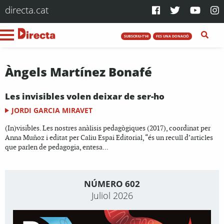
directa.cat
SUBSCRIU-T'HI
FES UNA DONACIÓ
Àngels Martínez Bonafé
Les invisibles volen deixar de ser-ho
JORDI GARCIA MIRAVET
(In)visibles. Les nostres anàlisis pedagògiques (2017), coordinat per
Anna Muñoz i editat per Caliu Espai Editorial, “és un recull d’articles
que parlen de pedagogia, entesa...
NÚMERO 602
Juliol 2026