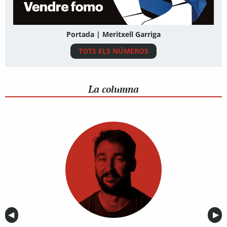
Portada | Meritxell Garriga
TOTS ELS NÚMEROS
La columna
Anterior
◀︎
Sig
▶︎