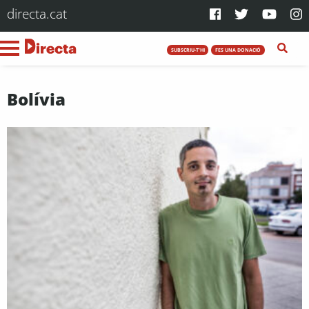
directa.cat
SUBSCRIU-T'HI
FES UNA DONACIÓ
Bolívia