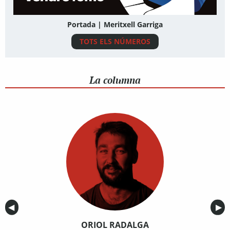
Portada | Meritxell Garriga
TOTS ELS NÚMEROS
La columna
Anterior
◀︎
Sig
▶︎
ORIOL RADALGA