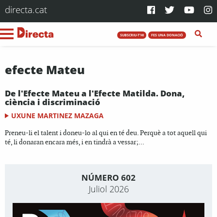
directa.cat
SUBSCRIU-T'HI
FES UNA DONACIÓ
efecte Mateu
De l'Efecte Mateu a l'Efecte Matilda. Dona,
ciència i discriminació
UXUNE MARTINEZ MAZAGA
Preneu-li el talent i doneu-lo al qui en té deu. Perquè a tot aquell qui
té, li donaran encara més, i en tindrà a vessar;...
NÚMERO 602
Juliol 2026