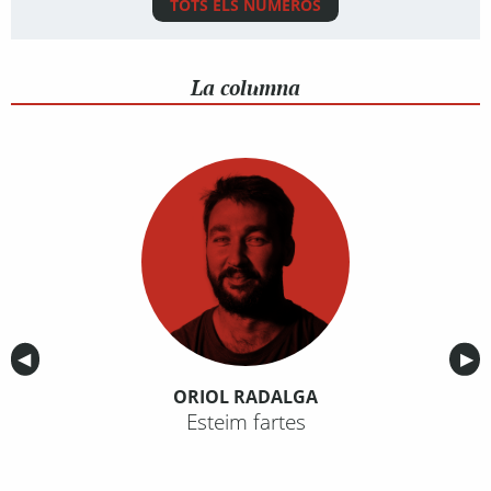
TOTS ELS NÚMEROS
La columna
Anterior
◀︎
Sig
▶︎
ORIOL RADALGA
Esteim fartes