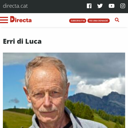
directa.cat
SUBSCRIU-T'HI
FES UNA DONACIÓ
Erri di Luca