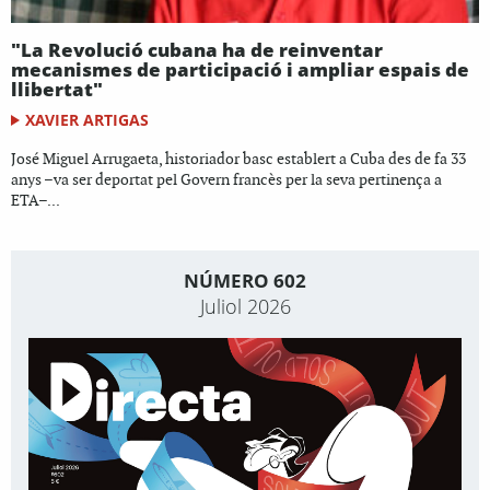
"La Revolució cubana ha de reinventar
mecanismes de participació i ampliar espais de
llibertat"
XAVIER ARTIGAS
José Miguel Arrugaeta, historiador basc establert a Cuba des de fa 33
anys –va ser deportat pel Govern francès per la seva pertinença a
ETA–...
NÚMERO 602
Juliol 2026