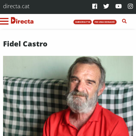
directa.cat
SUBSCRIU-T'HI
FES UNA DONACIÓ
Fidel Castro