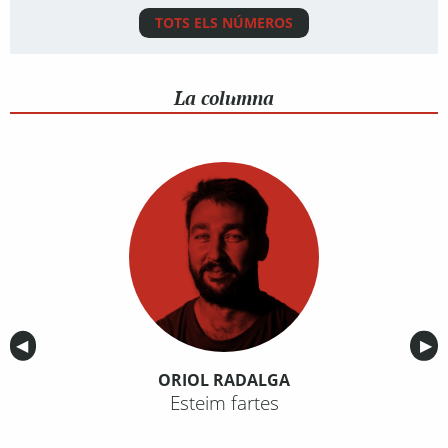
TOTS ELS NÚMEROS
La columna
Anterior
◀︎
Sig
▶︎
ORIOL RADALGA
Esteim fartes