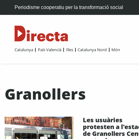
Periodisme cooperatiu per la transformació social
Catalunya
País Valencià
Illes
Catalunya Nord
Món
Granollers
Les usuàries
protesten a l'esta
de Granollers Cen