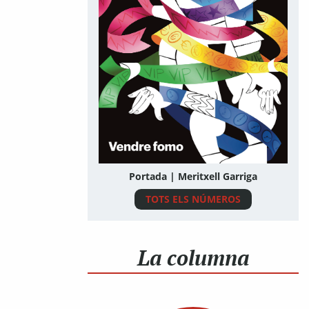
Portada | Meritxell Garriga
TOTS ELS NÚMEROS
La columna