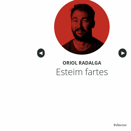
Anterior
◀︎
Sigu
▶︎
ORIOL RADALGA
Esteim fartes
Publicitat