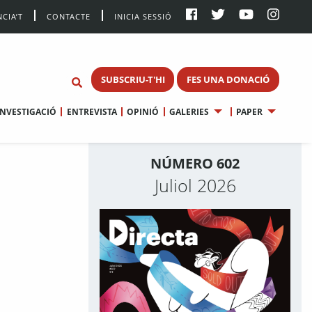
CIA’T
CONTACTE
INICIA SESSIÓ
SUBSCRIU-T'HI
FES UNA DONACIÓ
INVESTIGACIÓ
ENTREVISTA
OPINIÓ
GALERIES
PAPER
NÚMERO 602
Juliol 2026