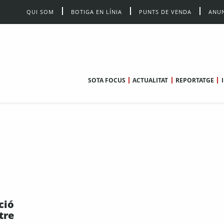
QUI SOM
BOTIGA EN LÍNIA
PUNTS DE VENDA
ANUN
SOTA FOCUS
ACTUALITAT
REPORTATGE
ció
tre