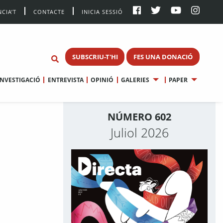
CIA’T
CONTACTE
INICIA SESSIÓ
SUBSCRIU-T'HI
FES UNA DONACIÓ
INVESTIGACIÓ
ENTREVISTA
OPINIÓ
GALERIES
PAPER
NÚMERO 602
Juliol 2026