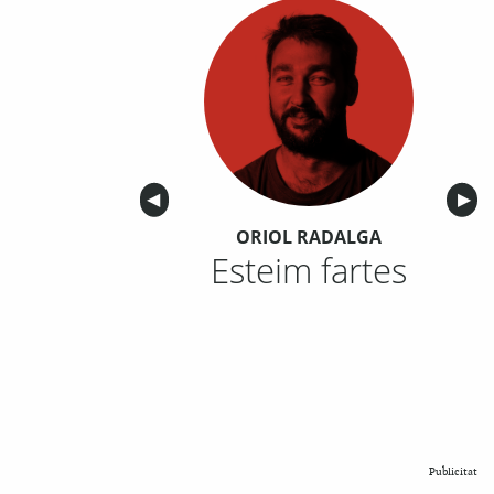
Anterior
◀︎
Sigu
▶︎
ORIOL RADALGA
Esteim fartes
Publicitat