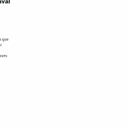
aval
a que
or
hores