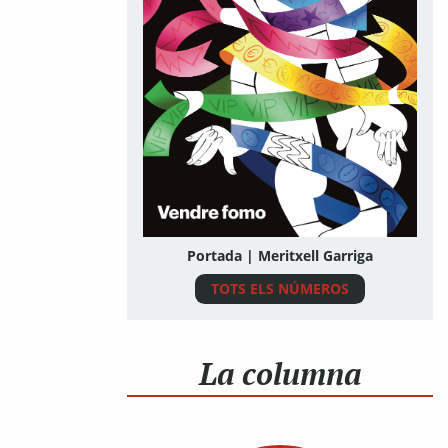
Portada | Meritxell Garriga
TOTS ELS NÚMEROS
La columna