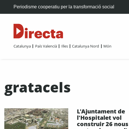
Periodisme cooperatiu per la transformació social
Catalunya
País Valencià
Illes
Catalunya Nord
Món
gratacels
L'Ajuntament de
l'Hospitalet vol
construir 26 nous