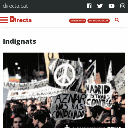
directa.cat
SUBSCRIU-T'HI
FES UNA DONACIÓ
Indignats