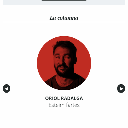
La columna
Anterior
◀︎
Sig
▶︎
ORIOL RADALGA
Esteim fartes