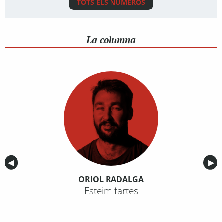
TOTS ELS NÚMEROS
La columna
Anterior
◀︎
Sig
▶︎
ORIOL RADALGA
Esteim fartes