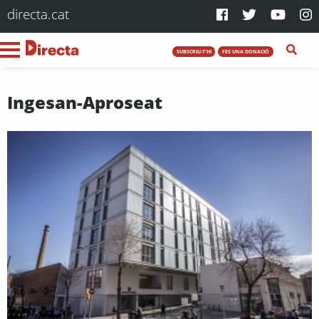
directa.cat
SUBSCRIU-T'HI
FES UNA DONACIÓ
Ingesan-Aproseat