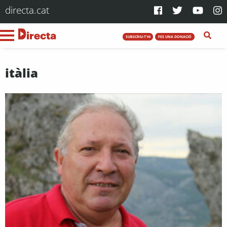
directa.cat
SUBSCRIU-T'HI
FES UNA DONACIÓ
itàlia