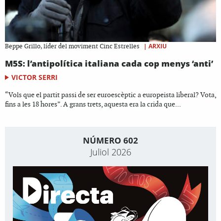
|
ARXIU
Beppe Grillo, líder del moviment Cinc Estrelles
M5S: l’antipolítica italiana cada cop menys ‘anti’
VICTOR SERRI
“Vols que el partit passi de ser euroescèptic a europeista liberal? Vota,
fins a les 18 hores”. A grans trets, aquesta era la crida que...
NÚMERO 602
Juliol 2026