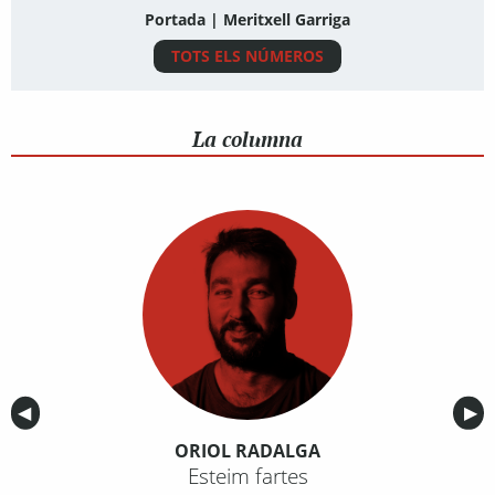
Portada | Meritxell Garriga
TOTS ELS NÚMEROS
La columna
Anterior
◀︎
Sig
▶︎
ORIOL RADALGA
Esteim fartes