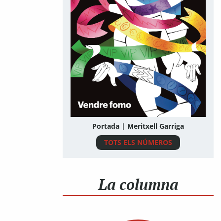
Portada | Meritxell Garriga
TOTS ELS NÚMEROS
La columna