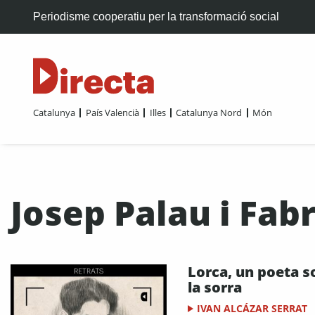
Periodisme cooperatiu per la transformació social
Catalunya
País Valencià
Illes
Catalunya Nord
Món
Josep Palau i Fab
​Lorca, un poeta s
la sorra
IVAN ALCÁZAR SERRAT