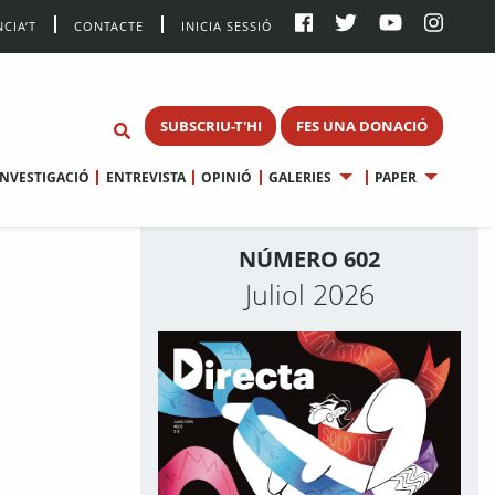
CIA’T
CONTACTE
INICIA SESSIÓ
SUBSCRIU-T'HI
FES UNA DONACIÓ
INVESTIGACIÓ
ENTREVISTA
OPINIÓ
GALERIES
PAPER
NÚMERO 602
Juliol 2026