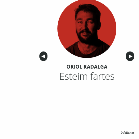
Anterior
◀︎
Sigu
▶︎
ORIOL RADALGA
Esteim fartes
Publicitat