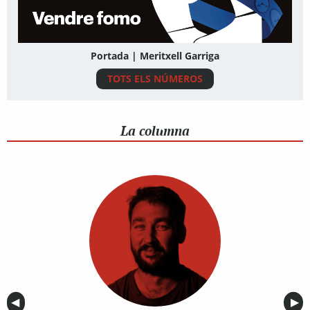
Portada | Meritxell Garriga
TOTS ELS NÚMEROS
La columna
Anterior
◀︎
Sig
▶︎