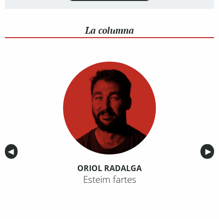
La columna
Anterior
◀︎
Sig
▶︎
ORIOL RADALGA
Esteim fartes