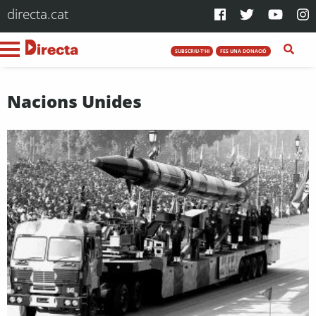
directa.cat
SUBSCRIU-T'HI
FES UNA DONACIÓ
Nacions Unides