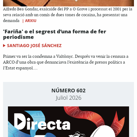
Alfredo Bea Gondar, exalcalde del PP a O Grove i processat el 2001 per la
seva relació amb un comís de dues tones de cocaïna, ha presentat una
|
ARXIU
demanda
'Fariña' o el segrest d’una forma de fer
periodisme
SANTIAGO JOSÉ SÁNCHEZ
Primer va ser la condemna a Valtònyc. Després va venir la censura a
ARCO d’una obra que denunciava l’existència de presos polítics a
l’Estat espanyol....
NÚMERO 602
Juliol 2026