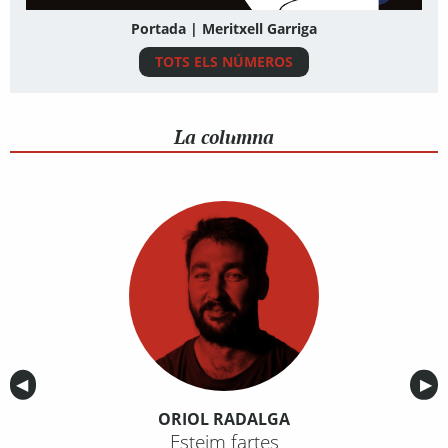
Portada | Meritxell Garriga
TOTS ELS NÚMEROS
La columna
Anterior
◀︎
Sig
▶︎
ORIOL RADALGA
Esteim fartes