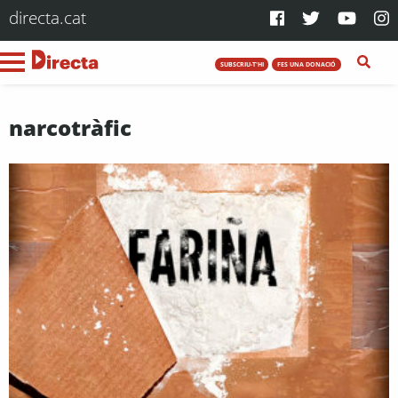
directa.cat
SUBSCRIU-T'HI
FES UNA DONACIÓ
narcotràfic