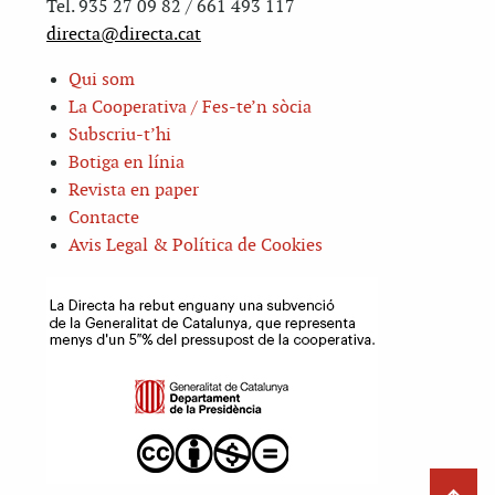
Tel. 935 27 09 82 / 661 493 117
directa@directa.cat
Qui som
La Cooperativa / Fes-te’n sòcia
Subscriu-t’hi
Botiga en línia
Revista en paper
Contacte
Avis Legal & Política de Cookies