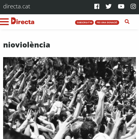
directa.cat
SUBSCRIU-T'HI
FES UNA DONACIÓ
nioviolència