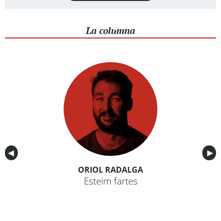
La columna
Anterior
◀︎
Sig
▶︎
ORIOL RADALGA
Esteim fartes