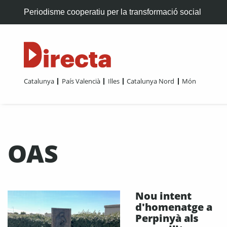
Periodisme cooperatiu per la transformació social
Catalunya
País Valencià
Illes
Catalunya Nord
Món
OAS
Nou intent
d'homenatge a
Perpinyà als