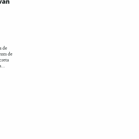
van
es de
ents de
creta
...