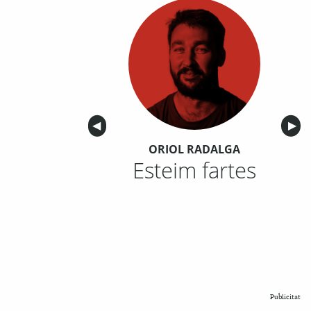
Anterior
◀︎
Sigu
▶︎
ORIOL RADALGA
Esteim fartes
Publicitat