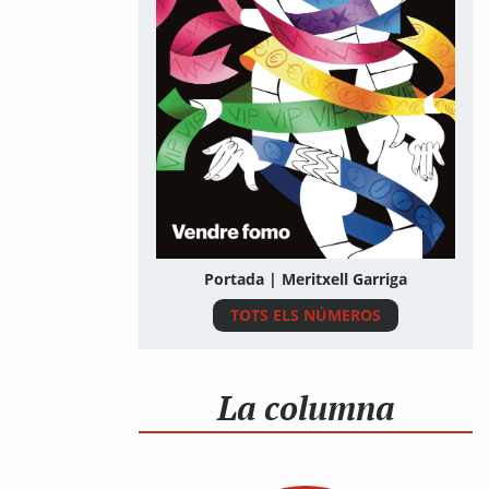
Portada | Meritxell Garriga
TOTS ELS NÚMEROS
La columna