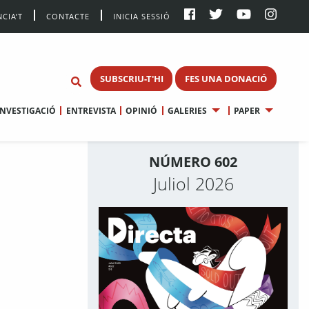
CIA’T
CONTACTE
INICIA SESSIÓ
SUBSCRIU-T'HI
FES UNA DONACIÓ
INVESTIGACIÓ
ENTREVISTA
OPINIÓ
GALERIES
PAPER
NÚMERO 602
Juliol 2026